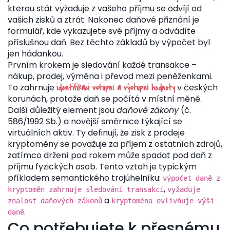
kterou stát vyžaduje z vašeho příjmu
se odvíjí od
vašich zisků a ztrát. Nakonec
daňové přiznání
je
formulář, kde vykazujete své příjmy a odvádíte
příslušnou daň
. Bez těchto základů by výpočet byl
jen hádankou.
Prvním krokem je sledování každé transakce –
nákup, prodej, výměna i převod mezi peněženkami.
To zahrnuje
v českých
identifikaci vstupní a výstupní hodnoty
korunách, protože daň se počítá v místní měně.
Další důležitý element jsou
daňové zákony
(č.
586/1992 Sb.) a novější směrnice týkající se
virtuálních aktiv. Ty definují, že zisk z prodeje
kryptoměny se považuje za příjem z ostatních zdrojů,
zatímco držení pod rokem může spadat pod daň z
příjmu fyzických osob. Tento vztah je typickým
příkladem semantického trojúhelníku:
výpočet daně z
,
kryptoměn zahrnuje sledování transakcí
vyžaduje
a
znalost daňových zákonů
kryptoměna ovlivňuje výši
.
daně
Co potřebujete k přesnému