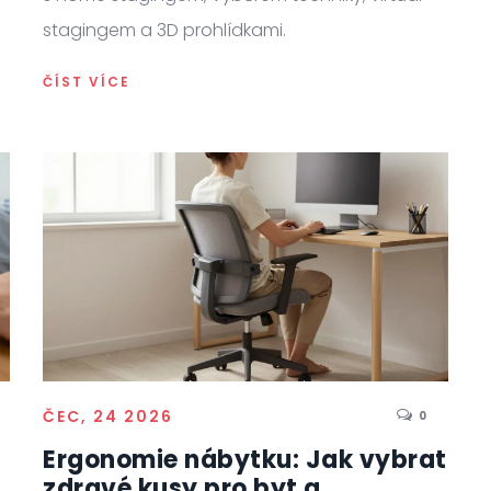
stagingem a 3D prohlídkami.
ČÍST VÍCE
ČEC, 24 2026
0
Ergonomie nábytku: Jak vybrat
zdravé kusy pro byt a