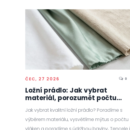
ČEC, 27 2026
0
Ložní prádlo: Jak vybrat
materiál, porozumět počtu
vláken a správně ho udržovat
Jak vybrat kvalitní ložní prádlo? Poradíme s
výběrem materiálu, vysvětlíme mýtus o počtu
vláken a poradíme s údržbou bavlny, Tencele i