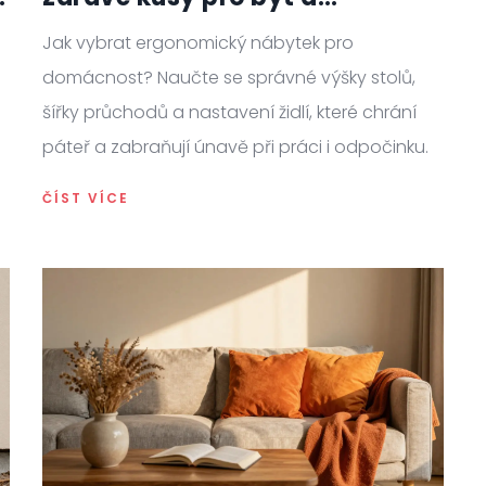
domácnost
Jak vybrat ergonomický nábytek pro
domácnost? Naučte se správné výšky stolů,
šířky průchodů a nastavení židlí, které chrání
páteř a zabraňují únavě při práci i odpočinku.
ČÍST VÍCE