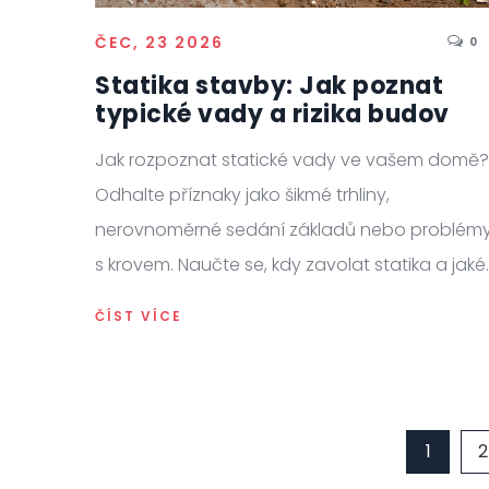
ČEC, 23 2026
0
Statika stavby: Jak poznat
typické vady a rizika budov
Jak rozpoznat statické vady ve vašem domě?
Odhalte příznaky jako šikmé trhliny,
nerovnoměrné sedání základů nebo problém
s krovem. Naučte se, kdy zavolat statika a jaké
jsou možnosti nákladné sanace.
ČÍST VÍCE
1
2