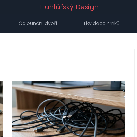
Truhlářský Design
Čalounění dveří
Likvidace hrnků