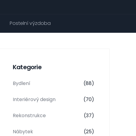
Postelní výzdoba
Kategorie
Bydlení
(88)
Interiérový design
(70)
Rekonstrukce
(37)
Nábytek
(25)