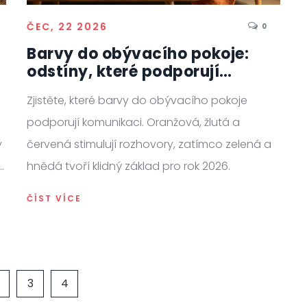
ČEC, 22 2026
0
Barvy do obývacího pokoje:
odstíny, které podporují
komunikaci a společenskou
Zjistěte, které barvy do obývacího pokoje
atmosféru
podporují komunikaci. Oranžová, žlutá a
y
červená stimulují rozhovory, zatímco zelená a
hnědá tvoří klidný základ pro rok 2026.
ČÍST VÍCE
3
4