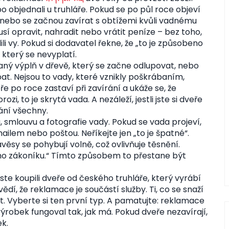
ebo objednali u truhláře. Pokud se po půl roce objeví
i, nebo se začnou zavírat s obtížemi kvůli vadnému
í opravit, nahradit nebo vrátit peníze – bez toho,
li vy. Pokud si dodavatel řekne, že „to je způsobeno
, který se nevyplatí.
aný výplň v dřevě, který se začne odlupovat, nebo
at. Nejsou to vady, které vznikly poškrábaním,
 po roce zastaví při zavírání a ukáže se, že
zi, to je skrytá vada. A nezáleží, jestli jste si dveře
ání všechny.
smlouvu a fotografie vady. Pokud se vada projeví,
ilem nebo poštou. Neříkejte jen „to je špatné“.
věsy se pohybují volně, což ovlivňuje těsnění.
ého zákoníku.“ Tímto způsobem to přestane být
ste koupili dveře od českého truhláře, který vyrábí
 vědí, že reklamace je součástí služby. Ti, co se snaží
it. Vyberte si ten první typ. A pamatujte: reklamace
výrobek fungoval tak, jak má. Pokud dveře nezavírají,
k.