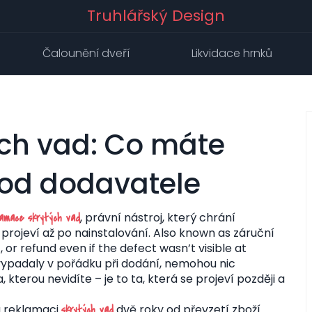
Truhlářský Design
Čalounění dveří
Likvidace hrnků
ch vad: Co máte
od dodavatele
,
právní nástroj, který chrání
lamace skrytých vad
 projeví až po nainstalování
. Also known as
záruční
 or refund even if the defect wasn’t visible at
 vypadaly v pořádku při dodání, nemohou nic
 kterou nevidíte – je to ta, která se projeví později a
 reklamaci
dvě roky od převzetí zboží.
skrytých vad