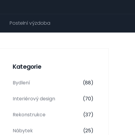
Postelní výzdoba
Kategorie
Bydlení
(88)
Interiérový design
(70)
Rekonstrukce
(37)
Nábytek
(25)