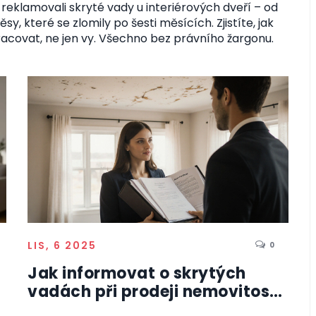
í reklamovali skryté vady u interiérových dveří – od
 které se zlomily po šesti měsících. Zjistíte, jak
racovat, ne jen vy. Všechno bez právního žargonu.
LIS, 6 2025
0
Jak informovat o skrytých
vadách při prodeji nemovitosti
a minimalizovat rizika