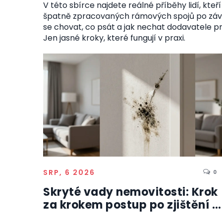
V této sbírce najdete reálné příběhy lidí, kteř
špatně zpracovaných rámových spojů po závěsy,
se chovat, co psát a jak nechat dodavatele p
Jen jasné kroky, které fungují v praxi.
SRP, 6 2026
0
Skryté vady nemovitosti: Krok
za krokem postup po zjištění a
právní nároky