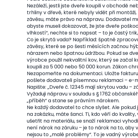
Nezáleží, jestli jste dveře koupili v obchodě n
trhliny v dřevě, které nebyly vidět při montáž
závěsu, máte právo na nápravu. Dodavatel mus
abyste museli dokazovat, že jste dveře poškodi
vlhkostí“, nechte si to napsat – to je častý trik
Co je skrytá vada? Například: špatně zpracov
závěsy, které se po šesti měsících začnou hýb
nárazem nebo špatnou údržbou. Pokud se dveře
výrobce použil nekvalitní kov, který se začal koro
koupili za 5 000 nebo 50 000 korun. Zákon chr
Nezapomeňte na dokumentaci. Uložte fakturu, 
pošlete dodavateli písemnou reklamaci – e-ma
Napište: „Dveře č. 12345 mají skrytou vadu – zá
Vyžaduji nápravu v souladu s § 1762 občansk
„příběh“ a stane se právním nárokem.
Ne každý dodavatel to chce slyšet. Ale pokud j
na zakázku, máte šanci. Ti, kdo věří do kvality,
ušetřit na materiálu, se snaží reklamaci vyhod
není nárok na záruku – je to nárok na to, aby 
nejsou to „malé problémy“. To je vadný výrobe