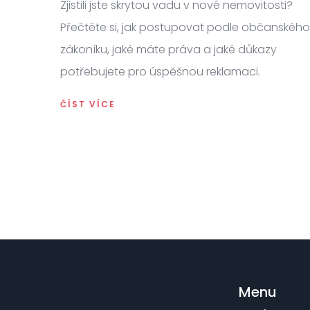
Zjistili jste skrytou vadu v nové nemovitosti?
Přečtěte si, jak postupovat podle občanského
zákoníku, jaké máte práva a jaké důkazy
potřebujete pro úspěšnou reklamaci.
ČÍST VÍCE
Menu