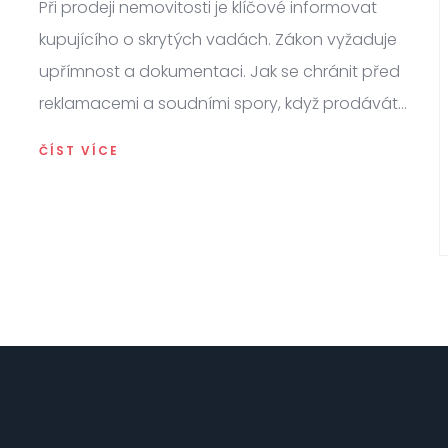
Při prodeji nemovitosti je klíčové informovat
kupujícího o skrytých vadách. Zákon vyžaduje
upřímnost a dokumentaci. Jak se chránit před
reklamacemi a soudními spory, když prodáváte
byt nebo dům?
ČÍST VÍCE