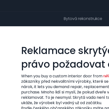
Bytová rekonstrukce
Reklamace skrytý
právo požadovat 
When you buy a custom interior door from
rek
zákazníky před nekvalitními výrobky, které se
nárok
, it lets you demand repair, replacement,
purchase.
Mnoho lidí si myslí, že pokud dveře
reklamovat. To je nesmysl. Skrytá vada není ta,
ukáže, že výrobek byl vadný už od začátku.
Podle českého občanského zákoníku máte na