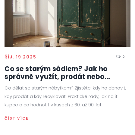
ŘÍJ, 19 2025
0
Co se starým sádlem? Jak ho
správně využít, prodát nebo
recyklovat
Co dělat se starým nábytkem? Zjistěte, kdy ho obnovit,
kdy prodát a kdy recyklovat. Praktické rady, jak najít
kupce a co hodnotit v kusech z 60. až 90. let.
ČÍST VÍCE