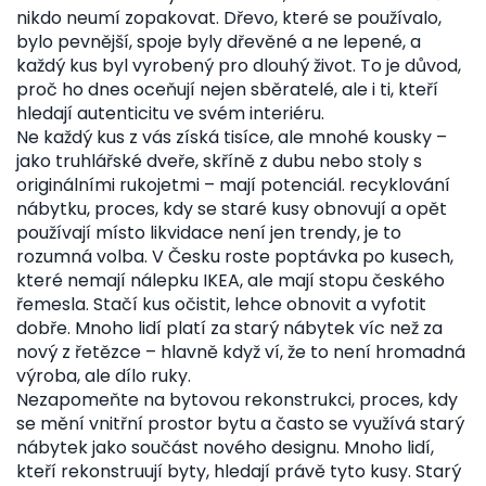
nikdo neumí zopakovat. Dřevo, které se používalo,
bylo pevnější, spoje byly dřevěné a ne lepené, a
každý kus byl vyrobený pro dlouhý život. To je důvod,
proč ho dnes oceňují nejen sběratelé, ale i ti, kteří
hledají autenticitu ve svém interiéru.
Ne každý kus z vás získá tisíce, ale mnohé kousky –
jako truhlářské dveře, skříně z dubu nebo stoly s
originálními rukojetmi – mají potenciál.
recyklování
nábytku
,
proces, kdy se staré kusy obnovují a opět
používají místo likvidace
není jen trendy, je to
rozumná volba. V Česku roste poptávka po kusech,
které nemají nálepku IKEA, ale mají stopu českého
řemesla. Stačí kus očistit, lehce obnovit a vyfotit
dobře. Mnoho lidí platí za starý nábytek víc než za
nový z řetězce – hlavně když ví, že to není hromadná
výroba, ale dílo ruky.
Nezapomeňte na
bytovou rekonstrukci
,
proces, kdy
se mění vnitřní prostor bytu a často se využívá starý
nábytek jako součást nového designu
. Mnoho lidí,
kteří rekonstruují byty, hledají právě tyto kusy. Starý