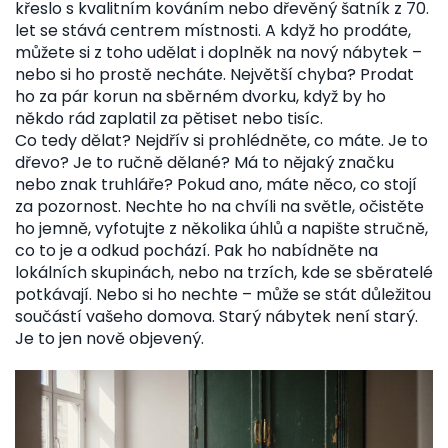
křeslo s kvalitním kováním nebo dřevěný šatník z 70.
let se stává centrem místnosti. A když ho prodáte,
můžete si z toho udělat i doplněk na nový nábytek –
nebo si ho prostě necháte. Největší chyba? Prodat
ho za pár korun na sběrném dvorku, když by ho
někdo rád zaplatil za pětiset nebo tisíc.
Co tedy dělat? Nejdřív si prohlédněte, co máte. Je to
dřevo? Je to ručně dělané? Má to nějaký značku
nebo znak truhláře? Pokud ano, máte něco, co stojí
za pozornost. Nechte ho na chvíli na světle, očistěte
ho jemně, vyfotujte z několika úhlů a napište stručně,
co to je a odkud pochází. Pak ho nabídněte na
lokálních skupinách, nebo na trzích, kde se sběratelé
potkávají. Nebo si ho nechte – může se stát důležitou
součástí vašeho domova. Starý nábytek není starý.
Je to jen nově objevený.