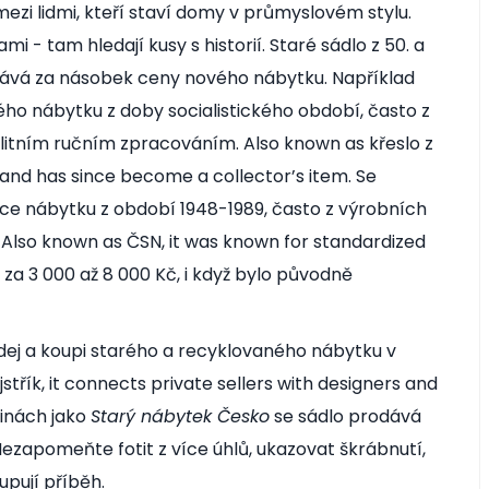
zi lidmi, kteří staví domy v průmyslovém stylu.
i - tam hledají kusy s historií. Staré sádlo z 50. a
odává za násobek ceny nového nábytku. Například
ého nábytku z doby socialistického období, často z
alitním ručním zpracováním
. Also known as
křeslo z
58 and has since become a collector’s item.
Se
ce nábytku z období 1948-1989, často z výrobních
. Also known as
ČSN
, it was known for standardized
za 3 000 až 8 000 Kč, i když bylo původně
odej a koupi starého a recyklovaného nábytku v
jstřík
, it connects private sellers with designers and
inách jako
Starý nábytek Česko
se sádlo prodává
Nezapomeňte fotit z více úhlů, ukazovat škrábnutí,
kupují příběh.