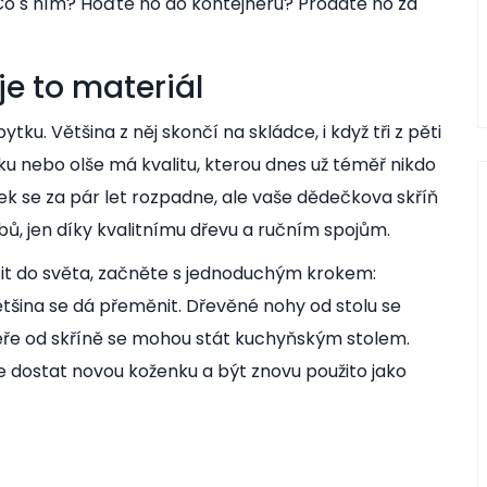
. Co s ním? Hoďte ho do kontejneru? Prodáte ho za
je to materiál
ku. Většina z něj skončí na skládce, i když tři z pěti
buku nebo olše má kvalitu, kterou dnes už téměř nikdo
k se za pár let rozpadne, ale vaše dědečkova skříň
ubů, jen díky kvalitnímu dřevu a ručním spojům.
tit do světa, začněte s jednoduchým krokem:
ětšina se dá přeměnit. Dřevěné nohy od stolu se
veře od skříně se mohou stát kuchyňským stolem.
 dostat novou koženku a být znovu použito jako