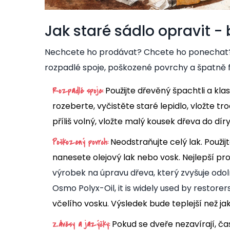
Jak staré sádlo opravit -
Nechcete ho prodávat? Chcete ho ponechat? P
rozpadlé spoje, poškozené povrchy a špatně f
Použijte dřevěný špachtli a kla
Rozpadlé spoje:
rozeberte, vyčistěte staré lepidlo, vložte tro
příliš volný, vložte malý kousek dřeva do dír
Neodstraňujte celý lak. Použi
Poškozený povrch:
nanesete olejový lak nebo vosk. Nejlepší pro
výrobek na úpravu dřeva, který zvyšuje odol
Osmo Polyx-Oil
, it is widely used by restore
včelího vosku. Výsledek bude teplejší než jak
Pokud se dveře nezavírají, ča
Závěsy a jazýčky: