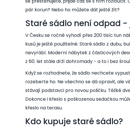
se přestěhujete, přijde čas se s ním rozloučit
pár korun? Nebo ho můžete dát ještě žít?
Staré sádlo není odpad - 
V Česku se ročně vyhodí přes 200 tisíc tun nábyt
kusů je ještě použitelné. Staré sádlo z dubu, 
nevyrábí. Moderní nábytek z částicových dese
z 60. let stále drží dohromady - a to i bez šro
Když se rozhodnete, že sádlo nechcete vypus
rozeberte ho. Ne všechno se dá opravit, ale v
stávají podstavci pro novou poličku. Těžké d
Dokonce i křeslo s poškozenou sedačkou může
křeslo na terasu.
Kdo kupuje staré sádlo?