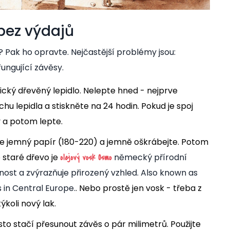
 bez výdajů
ak ho opravte. Nejčastější problémy jsou:
ungující závěsy.
sický dřevěný lepidlo. Nelepte hned - nejprve
chu lepidla a stiskněte na 24 hodin. Pokud je spoj
y a potom lepte.
jte jemný papír (180-220) a jemně oškrábejte. Potom
 staré dřevo je
německý přírodní
olejový vosk Osmo
nost a zvýrazňuje přirozený vzhled
. Also known as
rs in Central Europe.
. Nebo prostě jen vosk - třeba z
ýkoli nový lak.
sto stačí přesunout závěs o pár milimetrů. Použijte