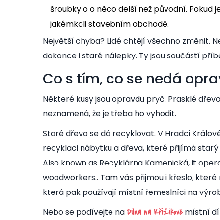
šroubky o o něco delší než původní. Pokud j
jakémkoli stavebním obchodě.
Největší chyba? Lidé chtějí všechno změnit. N
dokonce i staré nálepky. Ty jsou součástí příb
Co s tím, co se nedá opra
Některé kusy jsou opravdu pryč. Prasklé dřevo
neznamená, že je třeba ho vyhodit.
Staré dřevo se dá recyklovat. V Hradci Králo
recyklaci nábytku a dřeva, které přijímá star
Also known as
Recyklárna Kamenická
, it ope
woodworkers.
. Tam vás přijmou i křeslo, kter
která pak používají místní řemeslníci na výr
Nebo se podívejte na
místní dí
Dílna na Křižíkově