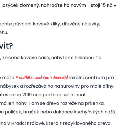
e jazýček zlomený, nahraďte ho novým - stojí 15 Kč v
echte původní kovové kliky, dřevěné nálevky,
ěhu.
vit?
, zničené kovové části, nábytek s hnilobou. To
vé máte
lokální centrum pro
Recyklační centrum Kamenická
ý nábytek a rozřezává ho na suroviny pro malé dílny
.
rates since 2019 and partners with local
é má jen nohy. Tam se dřevo rozřeže na prkenka,
obu poliček, hraček nebo dokonce kuchyňských nožů.
lna v Hradci Králové, která z recyklovaného dřeva