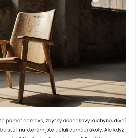
 to paměť domova, zbytky dědečkovy kuchyně, dívčí
nebo stůl, na kterém jste dělali domácí úkoly. Ale když