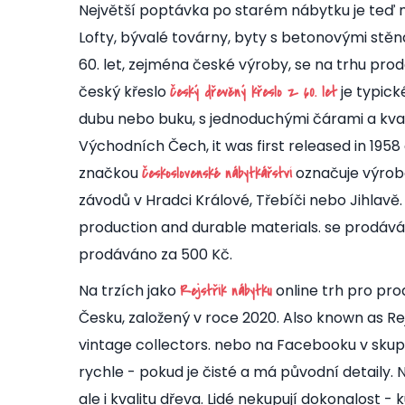
Největší poptávka po starém nábytku je teď me
Lofty, bývalé továrny, byty s betonovými stěnam
60. let, zejména české výroby, se na trhu pr
český křeslo
je typick
Český dřevěný křeslo z 60. let
dubu nebo buku, s jednoduchými čárami a kv
Východních Čech
, it was first released in 19
značkou
označuje výrob
Československé nábytkářství
závodů v Hradci Králové, Třebíči nebo Jihlavě
production and durable materials.
se prodává 
prodáváno za 500 Kč.
Na trzích jako
online trh pro pr
Rejstřík nábytku
Česku, založený v roce 2020
. Also known as
Re
vintage collectors.
nebo na Facebooku v skup
rychle - pokud je čisté a má původní detaily. 
ale i kvalitu dřeva. Lidé nekupují dokonalost - 