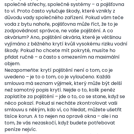
společné střechy, společné systémy – a pojišťovna
to ví. Proto často vylučuje škody, které vznikly z
důvodu vady společného zařízení. Pokud vám teče
voda z bytu nahoře, pojišťovna může říct, že to je
zodpovědnost správce, ne vaše pojištění. A co
akvárium? Ano,
pojištění akvária
,
které je většinou
vyjímáno z běžného krytí kvůli vysokému riziku vodní
škody
.
Pokud ho chcete mít pokryté, musíte ho
přidat ručně – a často s omezením na maximální
objem.
Nezapomeňte: krytí pojištění není o tom, co je
uvedeno – je to o tom, co je vyloučeno. Každá
smlouva má seznam výjimek, který může být delší
než samotný popis krytí. Nejde o to, kolik peněz
zaplatíte za pojištění – jde o to, co se stane, když se
něco pokazí. Pokud si necháte zkontrolovat vaši
smlouvu s někým, kdo ví, co hledat, můžete ušetřit
tisíce korun. A to nejen na opravě okna – ale i na
tom, že vás nezaskočí, když budete potřebovat
peníze nejvíc.