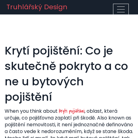
Truhlářský Design
Krytí pojištění: Co je
skutečně pokryto a co
ne u bytových
pojištění
When you think about
,
oblast, která
krytí pojištění
určuje, co pojišťovna zaplatí při škodě
. Also known as
pojištění nemovitosti
, it
není jednoznačně definováno
a často vede k nedorozuměním, když se stane škoda
.