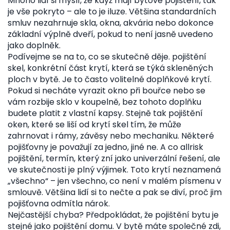
Mnoho lidí si myslí, že když mají bytové pojištění, tak
je vše pokryto – ale to je iluze. Většina standardních
smluv nezahrnuje skla, okna, akvária nebo dokonce
základní výplně dveří, pokud to není jasně uvedeno
jako doplněk.
Podívejme se na to, co se skutečně děje.
pojištění
skel
,
konkrétní část krytí, která se týká skleněných
ploch v bytě
.
Je to často volitelné doplňkové krytí.
Pokud si necháte vyrazit okno při bouřce nebo se
vám rozbije sklo v koupelně, bez tohoto doplňku
budete platit z vlastní kapsy. Stejně tak
pojištění
oken
,
které se liší od krytí skel tím, že může
zahrnovat i rámy, závěsy nebo mechaniku
.
Některé
pojišťovny je považují za jedno, jiné ne. A co
allrisk
pojištění
,
termín, který zní jako univerzální řešení, ale
ve skutečnosti je plný výjimek
.
Toto krytí neznamená
„všechno“ – jen všechno, co není v malém písmenu v
smlouvě. Většina lidí si to nečte a pak se diví, proč jim
pojišťovna odmítla nárok.
Nejčastější chyba? Předpokládat, že pojištění bytu je
stejné jako pojištění domu. V bytě máte společné zdi,