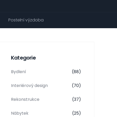
Postelní výzdoba
Kategorie
Bydlení
(88)
Interiérový design
(70)
Rekonstrukce
(37)
Nábytek
(25)