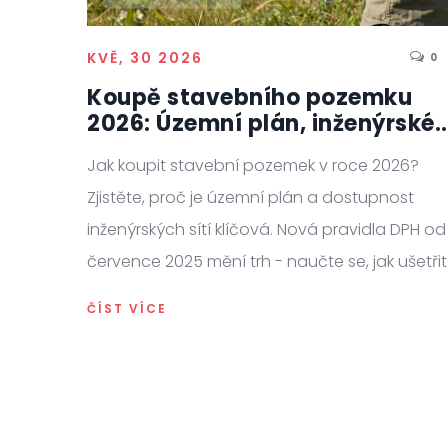
KVĚ, 30 2026
0
Koupě stavebního pozemku
2026: Územní plán, inženýrské
sítě a nová pravidla DPH
Jak koupit stavební pozemek v roce 2026?
Zjistěte, proč je územní plán a dostupnost
inženýrských sítí klíčová. Nová pravidla DPH od
července 2025 mění trh - naučte se, jak ušetřit
a vyhnout se rizikům.
ČÍST VÍCE