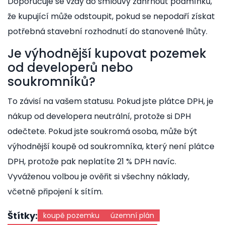
Doporučuje se vždy do smlouvy zahrnout podmínku,
že kupující může odstoupit, pokud se nepodaří získat
potřebná stavební rozhodnutí do stanovené lhůty.
Je výhodnější kupovat pozemek
od developerů nebo
soukromníků?
To závisí na vašem statusu. Pokud jste plátce DPH, je
nákup od developera neutrální, protože si DPH
odečtete. Pokud jste soukromá osoba, může být
výhodnější koupě od soukromníka, který není plátce
DPH, protože pak neplatíte 21 % DPH navíc.
Vyváženou volbou je ověřit si všechny náklady,
včetně připojení k sítím.
Štítky:
koupě pozemku
územní plán