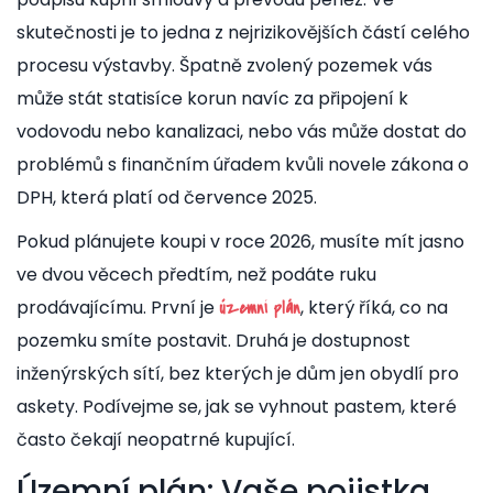
skutečnosti je to jedna z nejrizikovějších částí celého
procesu výstavby. Špatně zvolený pozemek vás
může stát statisíce korun navíc za připojení k
vodovodu nebo kanalizaci, nebo vás může dostat do
problémů s finančním úřadem kvůli novele zákona o
DPH, která platí od července 2025.
Pokud plánujete koupi v roce 2026, musíte mít jasno
ve dvou věcech předtím, než podáte ruku
prodávajícímu. První je
, který říká, co na
územní plán
pozemku smíte postavit. Druhá je dostupnost
inženýrských sítí
, bez kterých je dům jen obydlí pro
askety. Podívejme se, jak se vyhnout pastem, které
často čekají neopatrné kupující.
Územní plán: Vaše pojistka