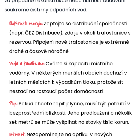
za případné rekonstrukce nebo nutnost budování
soukromé čistírny odpadních vod.
Zeptejte se distribuční společnosti
Elektrická energie:
(např. ČEZ Distribuce), zda je v okolí trafostanice s
rezervou. Připojení nové trafostanice je extrémně
drahé a časově náročné.
Ověřte si kapacitu místního
Voda a kanalizace:
vodárny. V některých menších obcích dochází v
letních měsících k výpadkům tlaku, protože síť
nestačí na rostoucí počet domácností.
Pokud chcete topit plynně, musí být potrubí v
Plyn:
bezprostřední blízkosti. Jeho prodloužení o několik
set metrů se může vyšplhat na stovky tisíc korun.
Nezapomínejte na optiku. V nových
Internet: