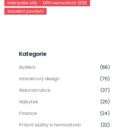
inženýrské sítě
DPH nemovitosti 2025
stavební povolení
Kategorie
Bydlení
(88)
Interiérový design
(70)
Rekonstrukce
(37)
Nábytek
(25)
Finance
(24)
Právní služby a nemovitosti
(22)