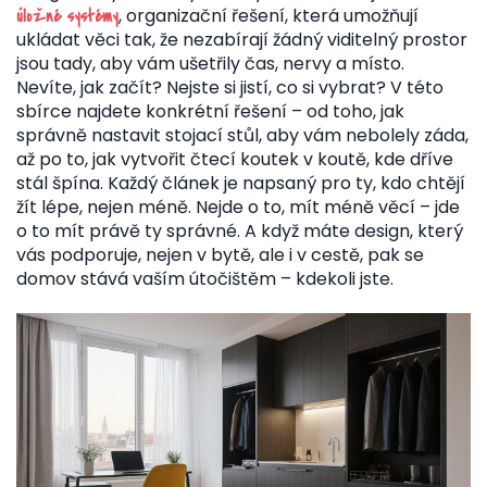
,
organizační řešení, která umožňují
úložné systémy
ukládat věci tak, že nezabírají žádný viditelný prostor
jsou tady, aby vám ušetřily čas, nervy a místo.
Nevíte, jak začít? Nejste si jistí, co si vybrat? V této
sbírce najdete konkrétní řešení – od toho, jak
správně nastavit stojací stůl, aby vám nebolely záda,
až po to, jak vytvořit čtecí koutek v koutě, kde dříve
stál špína. Každý článek je napsaný pro ty, kdo chtějí
žít lépe, nejen méně. Nejde o to, mít méně věcí – jde
o to mít právě ty správné. A když máte design, který
vás podporuje, nejen v bytě, ale i v cestě, pak se
domov stává vaším útočištěm – kdekoli jste.