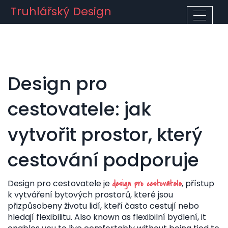
Truhlářský Design
Design pro
cestovatele: jak
vytvořit prostor, který
cestování podporuje
Design pro cestovatele je
,
přístup
design pro cestovatele
k vytváření bytových prostorů, které jsou
přizpůsobeny životu lidí, kteří často cestují nebo
hledají flexibilitu
. Also known as
flexibilní bydlení
, it