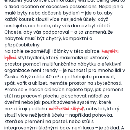
enables you to live comfortably without being tied to
a fixed location or excessive possessions.
Nejde jen o
malé byty nebo dočasné bydlení – jde o to, aby
každý koutek sloužil více než jedné účely. Když
cestujete, nechcete, aby váš domov byl zátěží.
Chcete, aby vás podporoval – a to znamená, že
nábytek musí být chytrý, kompaktní a
přizpůsobitelný.
Na tohle se zaměřují i články v této sbírce.
kompaktní
,
styl bydlení, který maximalizuje užitečný
bydlení
prostor pomocí multifunkčního nábytku a efektivní
organizace
není trendy – je nutností pro mnoho lidí v
Česku. Když máte 40 m² a potřebujete pracovat,
spát, vařit a uklízet, nemáte prostor na zbytečnosti.
Proto se v našich článcích najdete tipy, jak přeměnit
stůl na pracovní plochu, jak schovat nářadí za
dveřmi nebo jak použít závěsné systémy, které
nezabírají podlahu.
,
nábytek, který
multifunkční nábytek
slouží více než jedné účelu – například pohovka,
která se přemění na postel, nebo stůl s
integrovanými úložnými boxy
není luxus – je základ. A