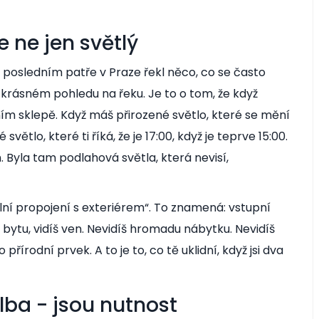
e ne jen světlý
 posledním patře v Praze
řekl něco, co se často
 krásném pohledu na řeku. Je to o tom, že když
ním sklepě. Když máš přirozené světlo, které se mění
tlo, které ti říká, že je 17:00, když je teprve 15:00.
 Byla tam podlahová světla, která nevisí,
ální propojení s exteriérem“. To znamená: vstupní
 bytu, vidíš ven. Nevidíš hromadu nábytku. Nevidíš
 přírodní prvek. A to je to, co tě uklidní, když jsi dva
lba - jsou nutnost