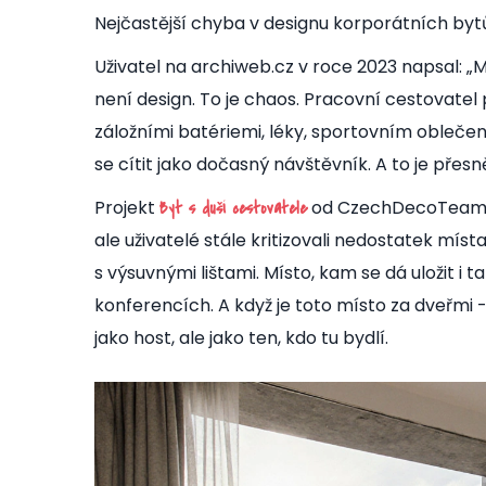
Nejčastější chyba v designu korporátních byt
Uživatel na archiweb.cz v roce 2023 napsal: „
není design. To je chaos. Pracovní cestovatel
záložními batériemi, léky, sportovním oblečen
se cítit jako dočasný návštěvník. A to je přes
Projekt
od CzechDecoTea
Byt s duší cestovatele
ale uživatelé stále kritizovali nedostatek míst
s výsuvnými lištami. Místo, kam se dá uložit i 
konferencích. A když je toto místo za dveřmi - 
jako host, ale jako ten, kdo tu bydlí.