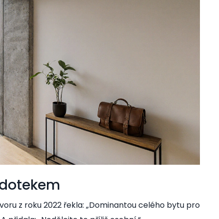
 dotekem
voru z roku 2022
řekla: „Dominantou celého bytu pro