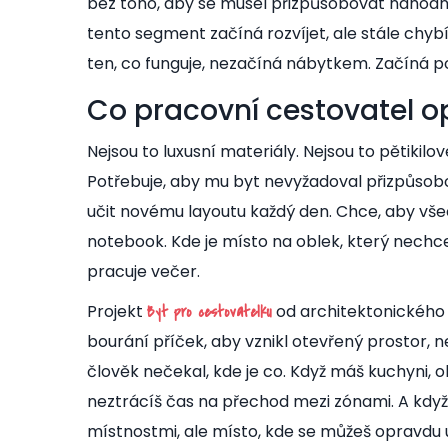
bez toho, aby se musel přizpůsobovat náhodn
tento segment začíná rozvíjet, ale stále chybí
ten, co funguje, nezačíná nábytkem. Začíná 
Co pracovní cestovatel o
Nejsou to luxusní materiály. Nejsou to pětikilo
Potřebuje, aby mu byt nevyžadoval přizpůsobov
učit novému layoutu každý den. Chce, aby vše
notebook. Kde je místo na oblek, který nechce 
pracuje večer.
Projekt
od architektonického
Byt pro cestovatelku
bourání příček, aby vznikl otevřený prostor, 
člověk nečekal, kde je co. Když máš kuchyni, 
neztrácíš čas na přechod mezi zónami. A když
místnostmi, ale místo, kde se můžeš opravdu 