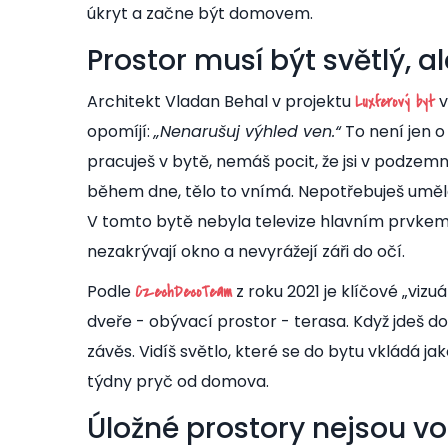
úkryt a začne být domovem.
Prostor musí být světlý, al
Architekt Vladan Behal v projektu
v
Luxferový byt
opomíjí:
„Nenarušuj výhled ven.“
To není jen o
pracuješ v bytě, nemáš pocit, že jsi v podzem
během dne, tělo to vnímá. Nepotřebuješ umělé svě
V tomto bytě nebyla televize hlavním prvkem.
nezakrývají okno a nevyrážejí záři do očí.
Podle
z roku 2021
je klíčové „vizu
CzechDecoTeam
dveře - obývací prostor - terasa. Když jdeš do
závěs. Vidíš světlo, které se do bytu vkládá jako
týdny pryč od domova.
Úložné prostory nejsou vo