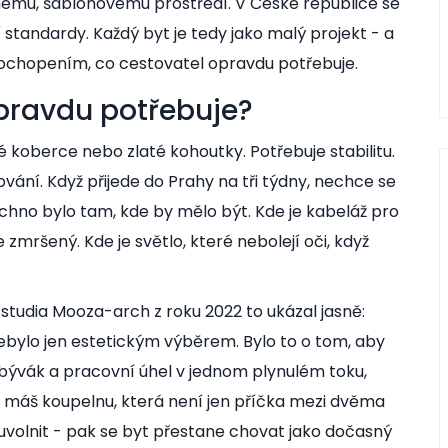
ému, šablonovému prostředí. V České republice se
 standardy. Každý byt je tedy jako malý projekt - a
pochopením, co cestovatel opravdu potřebuje.
pravdu potřebuje?
vé koberce nebo zlaté kohoutky. Potřebuje stabilitu.
ání. Když přijede do Prahy na tři týdny, nechce se
chno bylo tam, kde by mělo být. Kde je kabeláž pro
zmršený. Kde je světlo, které nebolejí oči, když
 studia Mooza-arch z roku 2022
to ukázal jasně:
nebylo jen estetickým výběrem. Bylo to o tom, aby
obývák a pracovní úhel v jednom plynulém toku,
 máš koupelnu, která není jen příčka mezi dvěma
uvolnit - pak se byt přestane chovat jako dočasný