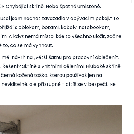
ů? Chybějící skříně. Nebo špatně umístěné.
Musel jsem nechat zavazadla v obývacím pokoji.“ To
 přijíždí s oblekem, botami, kabely, notebookem,
ím. A když nemá místo, kde to všechno uložit, začne
ně to, co se má vyhnout.
m
měl návrh na „větší šatnu pro pracovní oblečení“,
a. Řešení? Skříně s vnitřními děleními. Hluboké skříně
ta černá kožená taška, kterou používáš jen na
neviditelné, ale přístupné - cítíš se v bezpečí. Ne