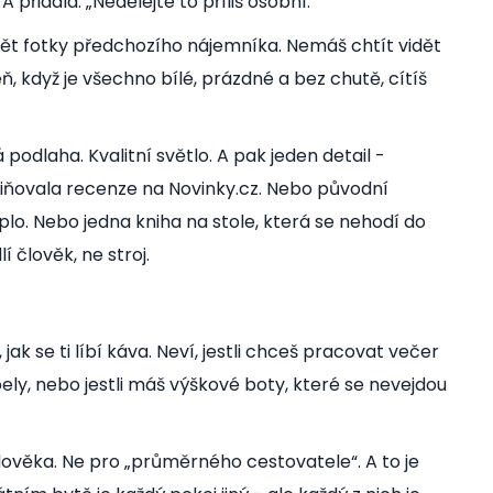
 přidala: „Nedělejte to příliš osobní.“
vidět fotky předchozího nájemníka. Nemáš chtít vidět
eň, když je všechno bílé, prázdné a bez chutě, cítíš
 podlaha. Kvalitní světlo. A pak jeden detail -
miňovala recenze na Novinky.cz. Nebo původní
lo. Nebo jedna kniha na stole, která se nehodí do
 člověk, ne stroj.
 jak se ti líbí káva. Neví, jestli chceš pracovat večer
bely, nebo jestli máš výškové boty, které se nevejdou
lověka. Ne pro „průměrného cestovatele“. A to je