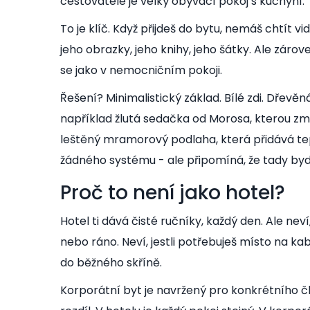
cestovatele je velký obývací pokoj s kuchyní.“ A
To je klíč. Když přijdeš do bytu, nemáš chtít 
jeho obrazky, jeho knihy, jeho šátky. Ale zárov
se jako v nemocničním pokoji.
Řešení? Minimalistický základ. Bílé zdi. Dřevěná
například žlutá sedačka od Morosa, kterou z
leštěný mramorový podlaha, která přidává tep
žádného systému - ale připomíná, že tady bydlí
Proč to není jako hotel?
Hotel ti dává čisté ručníky, každý den. Ale neví,
nebo ráno. Neví, jestli potřebuješ místo na ka
do běžného skříně.
Korporátní byt je navržený pro konkrétního č