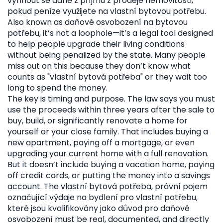
vyhnout se daně z příjmu z prodeje nemovitosti,
pokud peníze využijete na vlastní bytovou potřebu
.
Also known as
daňové osvobození na bytovou
potřebu
, it’s not a loophole—it’s a legal tool designed
to help people upgrade their living conditions
without being penalized by the state.
Many people
miss out on this because they don’t know what
counts as "vlastní bytová potřeba" or they wait too
long to spend the money.
The key is timing and purpose. The law says you must
use the proceeds within three years after the sale to
buy, build, or significantly renovate a home for
yourself or your close family. That includes buying a
new apartment, paying off a mortgage, or even
upgrading your current home with a full renovation.
But it doesn’t include buying a vacation home, paying
off credit cards, or putting the money into a savings
account. The
vlastní bytová potřeba
,
právní pojem
označující výdaje na bydlení pro vlastní potřebu,
které jsou kvalifikovány jako důvod pro daňové
osvobození
must be real, documented, and directly