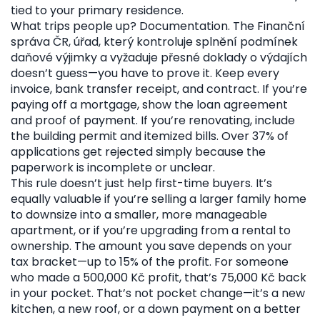
tied to your primary residence.
What trips people up? Documentation. The
Finanční
správa ČR
,
úřad, který kontroluje splnění podmínek
daňové výjimky a vyžaduje přesné doklady o výdajích
doesn’t guess—you have to prove it. Keep every
invoice, bank transfer receipt, and contract. If you’re
paying off a mortgage, show the loan agreement
and proof of payment. If you’re renovating, include
the building permit and itemized bills. Over 37% of
applications get rejected simply because the
paperwork is incomplete or unclear.
This rule doesn’t just help first-time buyers. It’s
equally valuable if you’re selling a larger family home
to downsize into a smaller, more manageable
apartment, or if you’re upgrading from a rental to
ownership. The amount you save depends on your
tax bracket—up to 15% of the profit. For someone
who made a 500,000 Kč profit, that’s 75,000 Kč back
in your pocket. That’s not pocket change—it’s a new
kitchen, a new roof, or a down payment on a better