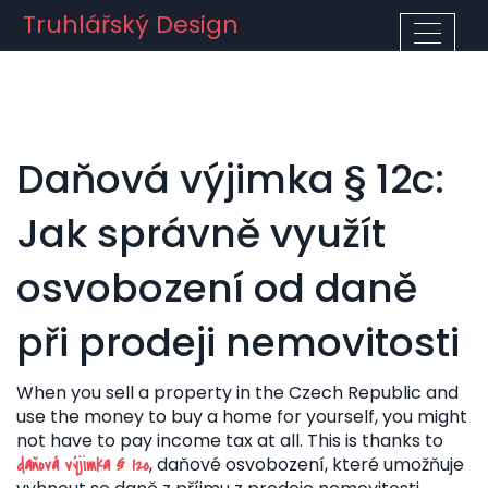
Truhlářský Design
Daňová výjimka § 12c:
Jak správně využít
osvobození od daně
při prodeji nemovitosti
When you sell a property in the Czech Republic and
use the money to buy a home for yourself, you might
not have to pay income tax at all. This is thanks to
,
daňové osvobození, které umožňuje
daňová výjimka § 12c