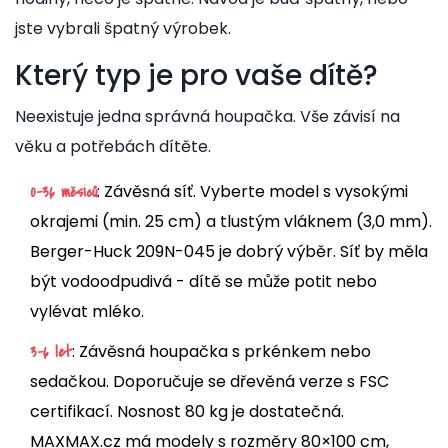
jste vybrali špatný výrobek.
Který typ je pro vaše dítě?
Neexistuje jedna správná houpačka. Vše závisí na
věku a potřebách dítěte.
: Závěsná síť. Vyberte model s vysokými
0-36 měsíců
okrajemi (min. 25 cm) a tlustým vláknem (3,0 mm).
Berger-Huck 209N-045 je dobrý výběr. Síť by měla
být vodoodpudivá - dítě se může potit nebo
vylévat mléko.
: Závěsná houpačka s prkénkem nebo
3-6 let
sedačkou. Doporučuje se dřevěná verze s FSC
certifikací. Nosnost 80 kg je dostatečná.
MAXMAX.cz má modely s rozměry 80×100 cm,