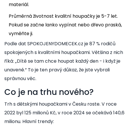
materiál.
Průměrná životnost kvalitní houpačky je 5-7 let.
Pokud se začne lanko vypínat nebo dřevo praská,
vyměňte ji.
Podle dat SPOKOJENYDOMECEK.cz je 87 % rodičů
spokojených s kvalitními houpačkami. Většina z nich
říká: „Dítě se tam chce houpat každý den - i když je
unavené.“ To je ten pravý důkaz, že jste vybrali
správnou věc.
Co je na trhu nového?
Trh s dětskými houpačkami v Česku roste. V roce
2022 byl 125 milionů Kč, v roce 2024 se očekává 140,6
milionu. Hlavní trendy: