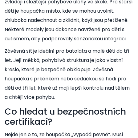
zvládají i složitější pohybové úlohy ve škole. Pro starší
děti je houpačka místo, kde se mohou uvolnit,
zhluboka nadechnout a zklidnit, když jsou přetížené.
Některé modely jsou dokonce navržené pro děti s
autismem, aby podporovaly senzorickou integraci.
Závěsná síť je ideální pro batolata a malé děti do tří
let. Její měkká, pohyblivá struktura je jako vlastní
křeslo, které je bezpečně obklopuje. Závěsná
houpačka s prkénkem nebo sedačkou se hodí pro
děti od tří let, které už mají lepší kontrolu nad tělem
a chtějí více pohybu.
Co hledat u bezpečnostních
certifikací?
Nejde jen o to, že houpačka „vypadá pevně“. Musí