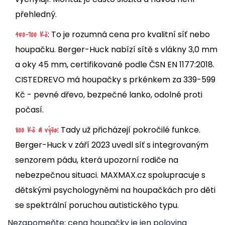
přehledný.
: To je rozumná cena pro kvalitní síť nebo
450-700 Kč
houpačku. Berger-Huck nabízí sítě s vlákny 3,0 mm
a oky 45 mm, certifikované podle ČSN EN 1177:2018.
CISTEDREVO má houpačky s prkénkem za 339-599
Kč - pevné dřevo, bezpečné lanko, odolné proti
počasí.
: Tady už přicházejí pokročilé funkce.
800 Kč a výše
Berger-Huck v září 2023 uvedl síť s integrovaným
senzorem pádu, která upozorní rodiče na
nebezpečnou situaci. MAXMAX.cz spolupracuje s
dětskými psychologyněmi na houpačkách pro děti
se spektrální poruchou autistického typu.
Nezapomeňte: cena houpačky je jen polovina