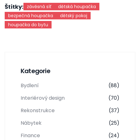
Štítky:
závěsná síť
dětská houpačka
bezpečná houpačka
dětský pokoj
houpačka do bytu
Kategorie
Bydlení
(88)
Interiérový design
(70)
Rekonstrukce
(37)
Nábytek
(25)
Finance
(24)