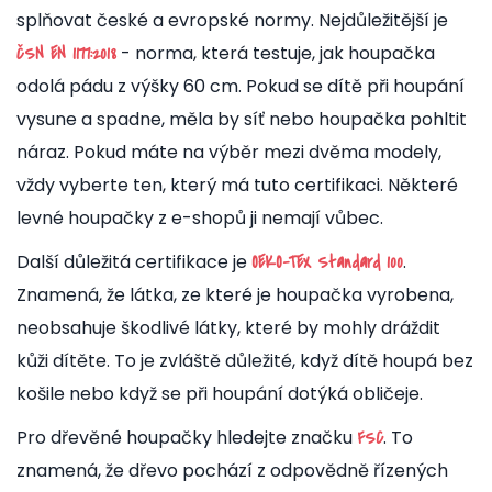
splňovat české a evropské normy. Nejdůležitější je
- norma, která testuje, jak houpačka
ČSN EN 1177:2018
odolá pádu z výšky 60 cm. Pokud se dítě při houpání
vysune a spadne, měla by síť nebo houpačka pohltit
náraz. Pokud máte na výběr mezi dvěma modely,
vždy vyberte ten, který má tuto certifikaci. Některé
levné houpačky z e-shopů ji nemají vůbec.
Další důležitá certifikace je
.
OEKO-TEX Standard 100
Znamená, že látka, ze které je houpačka vyrobena,
neobsahuje škodlivé látky, které by mohly dráždit
kůži dítěte. To je zvláště důležité, když dítě houpá bez
košile nebo když se při houpání dotýká obličeje.
Pro dřevěné houpačky hledejte značku
. To
FSC
znamená, že dřevo pochází z odpovědně řízených