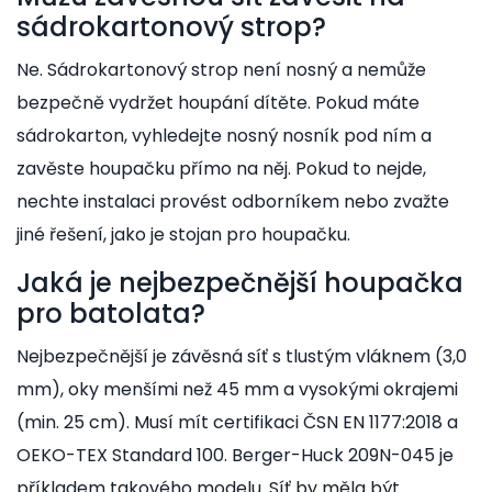
sádrokartonový strop?
Ne. Sádrokartonový strop není nosný a nemůže
bezpečně vydržet houpání dítěte. Pokud máte
sádrokarton, vyhledejte nosný nosník pod ním a
zavěste houpačku přímo na něj. Pokud to nejde,
nechte instalaci provést odborníkem nebo zvažte
jiné řešení, jako je stojan pro houpačku.
Jaká je nejbezpečnější houpačka
pro batolata?
Nejbezpečnější je závěsná síť s tlustým vláknem (3,0
mm), oky menšími než 45 mm a vysokými okrajemi
(min. 25 cm). Musí mít certifikaci ČSN EN 1177:2018 a
OEKO-TEX Standard 100. Berger-Huck 209N-045 je
příkladem takového modelu. Síť by měla být