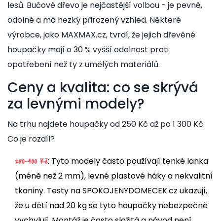
lesů. Bučové dřevo je nejčastější volbou - je pevné,
odolné a má hezký přirozený vzhled. Některé
výrobce, jako MAXMAX.cz, tvrdí, že jejich dřevěné
houpačky mají o 30 % vyšší odolnost proti
opotřebení než ty z umělých materiálů.
Ceny a kvalita: co se skrývá
za levnými modely?
Na trhu najdete houpačky od 250 Kč až po 1 300 Kč.
Co je rozdíl?
: Tyto modely často používají tenké lanka
250-400 Kč
(méně než 2 mm), levné plastové háky a nekvalitní
tkaniny. Testy na SPOKOJENYDOMECEK.cz ukazují,
že u dětí nad 20 kg se tyto houpačky nebezpečně
vychylují. Montáž je často složitá a návod není