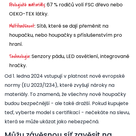
: 67 % rodičů volí FSC dřevo nebo
Ekologické materiály
OEKO-TEX látky.
: Sítě, které se dají přeměnit na
Multifunkčnost
houpačku, nebo houpačky s příslušenstvím pro
hraní.
: Senzory pádu, LED osvětlení, integrované
Technologie
hračky.
Od 1. ledna 2024 vstupují v platnost nové evropské
normy (EU 2023/1234), které zvyšují nároky na
materiály. To znamená, že všechny nové houpačky
budou bezpečnější - ale také dražší. Pokud kupujete
teď, vyberte model s certifikací - nečekáte na slevu,
která se může ukázat jako nebezpečná.
Můžu závěsnou síť zavěsit na