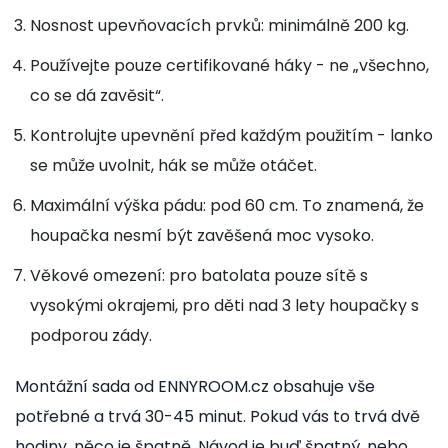
Nosnost upevňovacích prvků: minimálně 200 kg.
Používejte pouze certifikované háky - ne „všechno,
co se dá zavěsit“.
Kontrolujte upevnění před každým použitím - lanko
se může uvolnit, hák se může otáčet.
Maximální výška pádu: pod 60 cm. To znamená, že
houpačka nesmí být zavěšená moc vysoko.
Věkové omezení: pro batolata pouze sítě s
vysokými okrajemi, pro děti nad 3 lety houpačky s
podporou zády.
Montážní sada od ENNYROOM.cz obsahuje vše
potřebné a trvá 30-45 minut. Pokud vás to trvá dvě
hodiny, něco je špatně. Návod je buď špatný, nebo