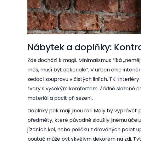
Nábytek a doplňky: Kontr
Zde dochází k magii. Minimalismus říká „neměj
máš, musí být dokonalé“. V urban chic interié
sedací soupravu v čistých liniích. TK-interiér
tvary s vysokým komfortem. Žádné složené ča
materiál a pocit při sezení.
Doplňky pak mají jinou roli. Měly by vyprávět 
předměty, které původně sloužily jinému účel
jízdních kol, nebo poličku z dřevěných palet
poutač může být skvělým dekorem na zdi. Tyto 