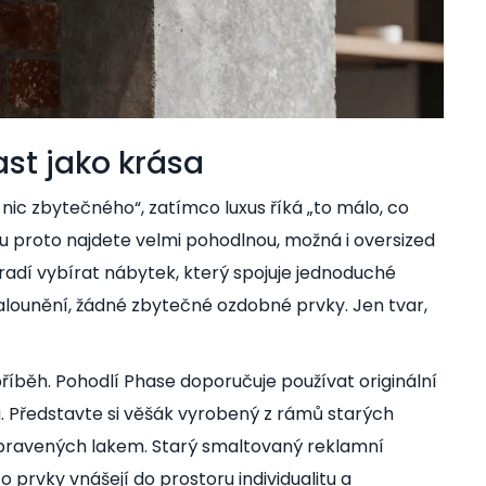
ast jako krása
 nic zbytečného“, zatímco luxus říká „to málo, co
ru proto najdete velmi pohodlnou, možná i oversized
y radí vybírat nábytek, který spojuje jednoduché
lounění, žádné zbytečné ozdobné prvky. Jen tvar,
příběh. Pohodlí Phase doporučuje používat originální
u. Představte si věšák vyrobený z rámů starých
 upravených lakem. Starý smaltovaný reklamní
prvky vnášejí do prostoru individualitu a