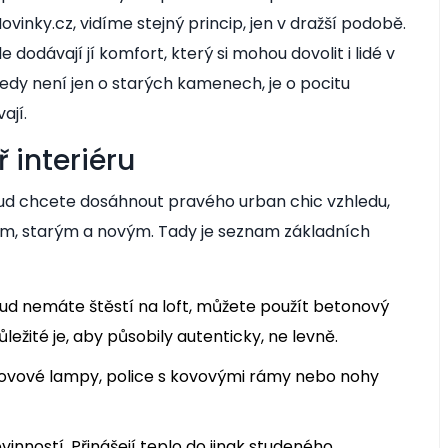
vinky.cz, vidíme stejný princip, jen v dražší podobě.
dodávají jí komfort, který si mohou dovolit i lidé v
edy není jen o starých kamenech, je o pocitu
ají.
ř interiéru
okud chcete dosáhnout pravého urban chic vzhledu,
ým, starým a novým. Tady je seznam základních
kud nemáte štěstí na loft, můžete použít betonový
ležité je, aby působily autenticky, ne levně.
ovové lampy, police s kovovými rámy nebo nohy
nností. Přinášejí teplo do jinak studeného