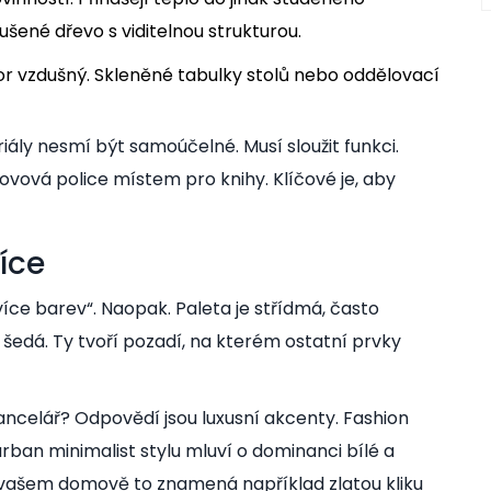
šené dřevo s viditelnou strukturou.
r vzdušný. Skleněné tabulky stolů nebo oddělovací
ály nesmí být samoúčelné. Musí sloužit funkci.
ová police místem pro knihy. Klíčové je, aby
íce
jvíce barev“. Naopak. Paleta je střídmá, často
a šedá. Ty tvoří pozadí, na kterém ostatní prvky
ancelář? Odpovědí jsou luxusní akcenty. Fashion
rban minimalist stylu mluví o dominanci bílé a
Ve vašem domově to znamená například zlatou kliku