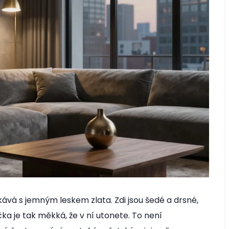
kává s jemným leskem zlata. Zdi jsou šedé a drsné,
čka je tak měkká, že v ní utonete. To není