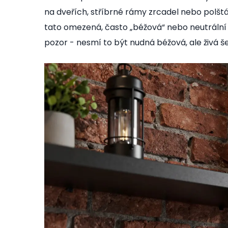
na dveřích, stříbrné rámy zrcadel nebo polšt
tato omezená, často „béžová“ nebo neutráln
pozor - nesmí to být nudná béžová, ale živá š