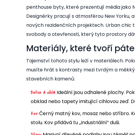
penthouse byty, které prezentují média jako No
Designérky pracují s atmosférou New Yorku, ale 
nových rezidenčních projektech. Urban chic t
svobody a otevřenosti, který tyto prostory dáv
Materiály, které tvoří páte
Tajemství tohoto stylu leží v materiálech. P
musíte hrát s kontrasty mezi tvrdým a měkk
stavebních kamenů:
Ideální jsou odhalené plochy. Po
Beton a cihla:
obklad nebo tapety imitující cihlovou zeď. Dů
Černý matný kov, mosaz nebo stříbro. K
Kov:
stolu. Kov přidává tu „industriální“ duši.
Masivní dřevěné podlahy jsou téměř povi
Dřevo: