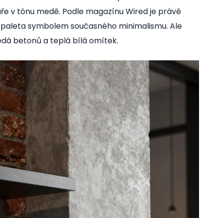
áře v tónu medě. Podle magazínu Wired je právě
í paleta symbolem současného minimalismu. Ale
edá betonů a teplá bílá omítek.