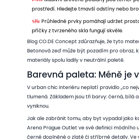
prostředí. Hledejte tmavší odstíny nebo brou
Průhledné prvky pomáhají udržet prosto
Sklo:
příčky z tvrzeného skla fungují skvěle.
Blog CO.DE Concept zdůrazňuje, že tyto materi
Betonová zeď může být pozadím pro obraz, kov
materiály spolu ladily v neutrální paletě.
Barevná paleta: Méně je v
V urban chic interiéru neplatí pravidlo „co ne
tlumená. Základem jsou tři barvy: černá, bílá 
vyniknou.
Jak ale zabránit tomu, aby byt vypadal jako k
Arena Prague Outlet ve své definici módního u
černé doplněné o zlaté či stříbrné detaily. 