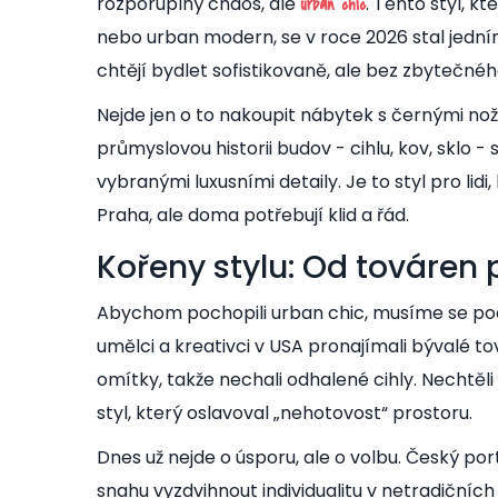
rozporuplný chaos, ale
. Tento styl, 
urban chic
nebo urban modern, se v roce 2026 stal jední
chtějí bydlet sofistikovaně, ale bez zbytečnéh
Nejde jen o to nakoupit nábytek s černými noži
průmyslovou historii budov - cihlu, kov, sklo -
vybranými luxusními detaily. Je to styl pro lidi
Praha, ale doma potřebují klid a řád.
Kořeny stylu: Od továren
Abychom pochopili urban chic, musíme se podí
umělci a kreativci v USA pronajímali bývalé to
omítky, takže nechali odhalené cihly. Nechtěli 
styl, který oslavoval „nehotovost“ prostoru.
Dnes už nejde o úsporu, ale o volbu. Český por
snahu vyzdvihnout individualitu v netradiční