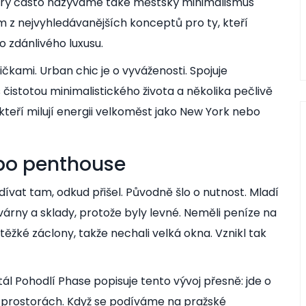
který často nazýváme také městský minimalismus
m z nejvyhledávanějších konceptů pro ty, kteří
o zdánlivého luxusu.
čkami. Urban chic je o vyváženosti. Spojuje
 s čistotou minimalistického života a několika pečlivě
, kteří milují energii velkoměst jako New York nebo
 po penthouse
vat tam, odkud přišel. Původně šlo o nutnost. Mladí
várny a sklady, protože byly levné. Neměli peníze na
těžké záclony, takže nechali velká okna. Vznikl tak
tál Pohodlí Phase popisuje tento vývoj přesně: jde o
ch prostorách. Když se podíváme na pražské