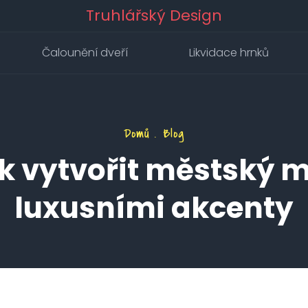
Truhlářský Design
Čalounění dveří
Likvidace hrnků
Domů
Blog
ak vytvořit městský 
luxusními akcenty