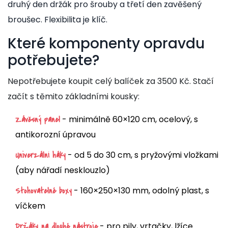
druhý den držák pro šrouby a třetí den zavěšený
broušec. Flexibilita je klíč.
Které komponenty opravdu
potřebujete?
Nepotřebujete koupit celý balíček za 3500 Kč. Stačí
začít s těmito základními kousky:
- minimálně 60×120 cm, ocelový, s
Závěsný panel
antikorozní úpravou
- od 5 do 30 cm, s pryžovými vložkami
Univerzální háky
(aby nářadí nesklouzlo)
- 160×250×130 mm, odolný plast, s
Stohovatelné boxy
víčkem
- pro pily, vrtačky, lžíce
Držáky na dlouhé nástroje