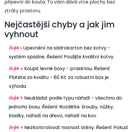
připevní do kouta. To vám dává více plochy bez
ztráty prostoru.
Nejčastější chyby a jak jim
vyhnout
Upevnění na sádrokarton bez kotvy -
Chyba 1:
systém spadne.
Řešení:
Použijte kvalitní kotvy.
Koupit levné boxy - prasknou.
Řešení:
Chyba 2:
Platěte za kvalitu - 80 Kč za robustní box je
výhoda.
Neukládat podle typu nářadí - všechno do
Chyba 3:
jednoho boxu.
Řešení:
Rozdělte: šrouby, nůžky,
kladky, nářadí na dřevo, nářadí na kov.
Nezkontrolovat nosnost stěny.
Řešení:
Pokud
Chyba 4: