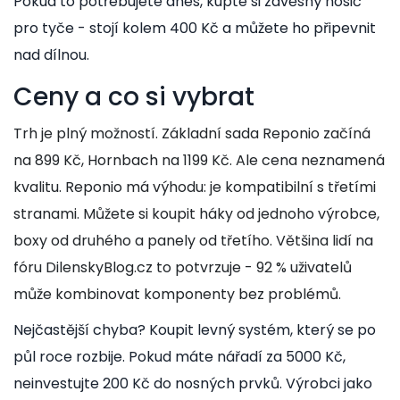
Pokud to potřebujete dnes, kupte si závěsný nosič
pro tyče - stojí kolem 400 Kč a můžete ho připevnit
nad dílnou.
Ceny a co si vybrat
Trh je plný možností. Základní sada Reponio začíná
na 899 Kč, Hornbach na 1199 Kč. Ale cena neznamená
kvalitu. Reponio má výhodu: je kompatibilní s třetími
stranami. Můžete si koupit háky od jednoho výrobce,
boxy od druhého a panely od třetího. Většina lidí na
fóru DilenskyBlog.cz to potvrzuje - 92 % uživatelů
může kombinovat komponenty bez problémů.
Nejčastější chyba? Koupit levný systém, který se po
půl roce rozbije. Pokud máte nářadí za 5000 Kč,
neinvestujte 200 Kč do nosných prvků. Výrobci jako