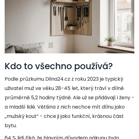
Kdo to všechno používá?
Podle průzkumu Dilna24.cz z roku 2023 je typický
uživatel muž ve věku 28-45 let, který tráví v dílně
průměrně 5,2 hodiny týdně. Ale už se přidávají i ženy -
a mladší lidé. Většina z nich nechce mít dílnu jako
„mužský kout“ - chce ji jako funkční, krásnou část
bytu.
64 % lidí říká, že hlavním důvodem nákupu byla