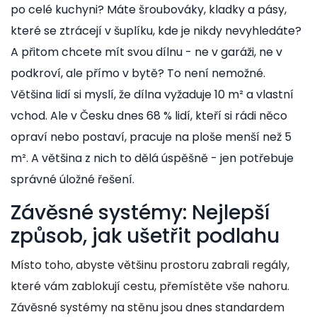
po celé kuchyni? Máte šroubováky, kladky a pásy,
které se ztrácejí v šuplíku, kde je nikdy nevyhledáte?
A přitom chcete mít svou dílnu - ne v garáži, ne v
podkroví, ale přímo v bytě? To není nemožné.
Většina lidí si myslí, že dílna vyžaduje 10 m² a vlastní
vchod. Ale v Česku dnes 68 % lidí, kteří si rádi něco
opraví nebo postaví, pracuje na ploše menší než 5
m². A většina z nich to dělá úspěšně - jen potřebuje
správné úložné řešení.
Závěsné systémy: Nejlepší
způsob, jak ušetřit podlahu
Místo toho, abyste většinu prostoru zabrali regály,
které vám zablokují cestu, přemístěte vše nahoru.
Závěsné systémy na stěnu jsou dnes standardem