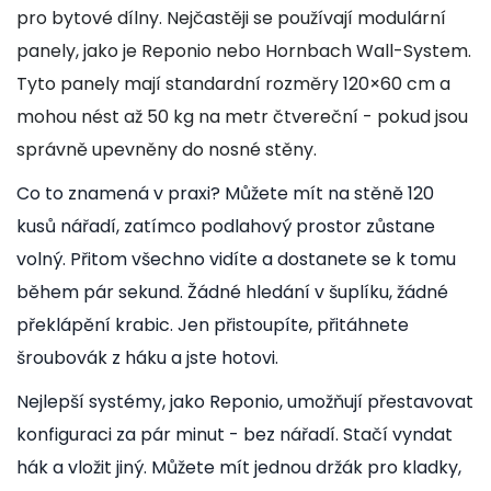
pro bytové dílny. Nejčastěji se používají modulární
panely, jako je Reponio nebo Hornbach Wall-System.
Tyto panely mají standardní rozměry 120×60 cm a
mohou nést až 50 kg na metr čtvereční - pokud jsou
správně upevněny do nosné stěny.
Co to znamená v praxi? Můžete mít na stěně 120
kusů nářadí, zatímco podlahový prostor zůstane
volný. Přitom všechno vidíte a dostanete se k tomu
během pár sekund. Žádné hledání v šuplíku, žádné
překlápění krabic. Jen přistoupíte, přitáhnete
šroubovák z háku a jste hotovi.
Nejlepší systémy, jako Reponio, umožňují přestavovat
konfiguraci za pár minut - bez nářadí. Stačí vyndat
hák a vložit jiný. Můžete mít jednou držák pro kladky,