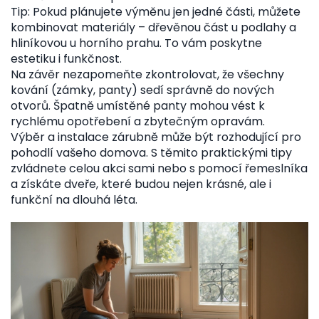
Tip: Pokud plánujete výměnu jen jedné části, můžete
kombinovat materiály – dřevěnou část u podlahy a
hliníkovou u horního prahu. To vám poskytne
estetiku i funkčnost.
Na závěr nezapomeňte zkontrolovat, že všechny
kování (zámky, panty) sedí správně do nových
otvorů. Špatně umístěné panty mohou vést k
rychlému opotřebení a zbytečným opravám.
Výběr a instalace zárubně může být rozhodující pro
pohodlí vašeho domova. S těmito praktickými tipy
zvládnete celou akci sami nebo s pomocí řemeslníka
a získáte dveře, které budou nejen krásné, ale i
funkční na dlouhá léta.