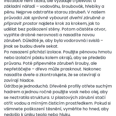
Instalace není těžká, ale vyžaduje trpělivost a
základní nářadí – vodováhu, šroubovák, hřebíky a
pěnu. Nejprve odstraňte starou zárubeň. V našem
průvodci
Jak správně vybourat dveřní zárubně a
připravit prostor
najdete krok za krokem, jak to
udělat bez poškození stěny. Potom očistěte otvor,
vyplňte drobné nerovnosti a nasadíte novou
zárubeň. Důležité je, aby byla vodorovná i svislá –
jinak se budou dveře sekat.
Po nasazení přichází izolace. Použijte pěnovou hmotu
nebo izolační pásku kolem okrajů, aby se předešlo
průvanu. Poté připevněte zárubeň šrouby, ale
nepřetáčejte – dřevo může prasknout. Nakonec
nasadíte dveře a zkontrolujete, že se otevírají a
zavírají hladce.
Údržba je jednoduchá. Dřevěné profily otřete suchým
hadrem a jednou ročně použijte vosk nebo olej, aby
se neztratila struktura. U plastových zárubní stačí
otřít vodou a mírným čisticím prostředkem. Pokud si
všimnete poškození těsnění, vyměňte ho hned, aby
nedošlo k úniku tepla nebo hluku.