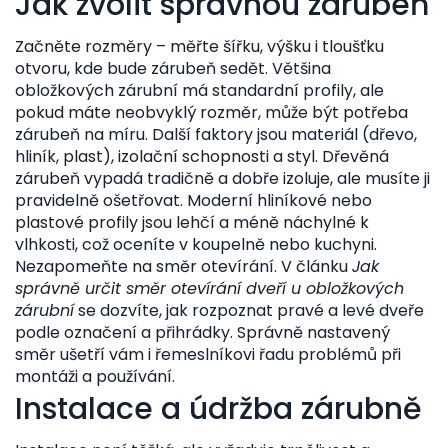
Jak zvolit správnou zárubeň
Začněte rozměry – měřte šířku, výšku i tloušťku
otvoru, kde bude zárubeň sedět. Většina
obložkových zárubní má standardní profily, ale
pokud máte neobvyklý rozměr, může být potřeba
zárubeň na míru. Další faktory jsou materiál (dřevo,
hliník, plast), izolační schopnosti a styl. Dřevěná
zárubeň vypadá tradičně a dobře izoluje, ale musíte ji
pravidelně ošetřovat. Moderní hliníkové nebo
plastové profily jsou lehčí a méně náchylné k
vlhkosti, což oceníte v koupelně nebo kuchyni.
Nezapomeňte na směr otevírání. V článku
Jak
správně určit směr otevírání dveří u obložkových
zárubní
se dozvíte, jak rozpoznat pravé a levé dveře
podle označení a přihrádky. Správně nastavený
směr ušetří vám i řemeslníkovi řadu problémů při
montáži a používání.
Instalace a údržba zárubně