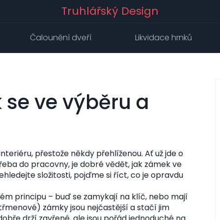
Truhlářský Design
Čalounění dveří
Likvidace hrnků
k se ve výběru a
nteriéru, přestože někdy přehlíženou. Ať už jde o
třeba do pracovny, je dobré vědět, jak zámek ve
ledejte složitosti, pojďme si říct, co je opravdu
ém principu – buď se zamykají na klíč, nebo mají
třmenové) zámky jsou nejčastější a stačí jim
dobře drží zavřené, ale jsou pořád jednoduché na