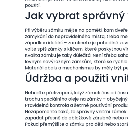
použití.
Jak vybrat správný 
Při výběru zámku mějte na paměti, kam dveře 
zamykání do nepravidelného místa, třeba mez
západkou ideální – zamknete je pohodlně zev
volte spíš zámky s klíčem, které poskytnou v
Kvalita zámku je taky důležitá. Není třeba sa
levným nevýrazným zámkům, které se rychle op
Materiál obalu a mechanismus by měly být pev
Údržba a použití vn
Nebuďte překvapení, když zámek čas od času 
trochu speciálního oleje na zámky – obyčejný 
Pravidelná kontrola a šetrné používání prodlu
Nezapomeňte také, že správný vnitřní zámek m
zapadat přesně do obložkové zárubně nebo r
Pokud přemýšlíte o zámku pro děti nebo starš