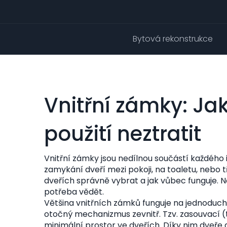
Bytová rekonstrukce
Vnitřní zámky: Ja
použití neztratit
Vnitřní zámky jsou nedílnou součástí každého i
zamykání dveří mezi pokoji, na toaletu, nebo 
dveřích správně vybrat a jak vůbec funguje. Neh
potřeba vědět.
Většina vnitřních zámků funguje na jednoduch
otočný mechanizmus zevnitř. Tzv. zasouvací (
minimální prostor ve dveřích. Díky nim dveře 