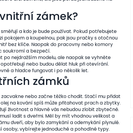
vnitřní zámek?
směřují a kdo je bude používat. Pokud potřebujete
i pokojem a koupelnou, pak jsou pračky s otočnou
nitř bez klíče. Naopak do pracovny nebo komory
íc soukromí a bezpečí.
hat po nejdražším modelu, ale naopak se vyhněte
otřebují nebo budou dělat hluk při otevírání.
né a hladce fungovat i po několik let.
itřních zámků
zacvakne nebo začne těžko chodit. Stačí mu přidat
olej na kování spíš může přitahovat prach a zbytky.
žují životnost a hlavně vás nebudou zlobit zbytečně.
usí ladit s dveřmi. Měl by mít vhodnou velikost a
ámu dveří, aby bylo zamykání a odemykání plynulé.
í osoby, vybírejte jednoduché a pohodlné typy.