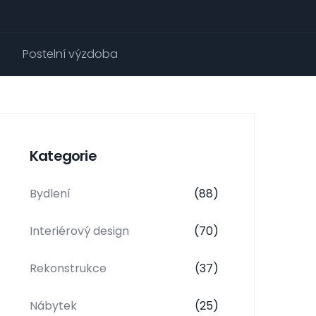
Postelní výzdoba
Kategorie
Bydlení
(88)
Interiérový design
(70)
Rekonstrukce
(37)
Nábytek
(25)