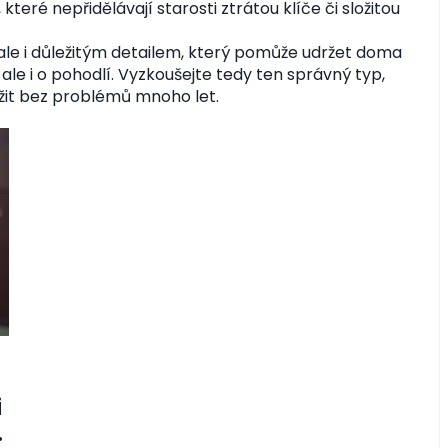
ré nepřidělávají starosti ztrátou klíče či složitou
ale i důležitým detailem, který pomůže udržet doma
ale i o pohodlí. Vyzkoušejte tedy ten správný typ,
žit bez problémů mnoho let.
i