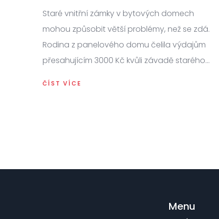
majitele bytů
Staré vnitřní zámky v bytových domech
mohou způsobit větší problémy, než se zdá.
Rodina z panelového domu čelila výdajům
přesahujícím 3000 Kč kvůli závadě starého
zámku. Důležitá je pravidelná údržba a v
ČÍST VÍCE
případě potřeby výměna všech zámků.
Menu