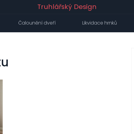
Truhlářský Design
Čalounění dveří
Likvidace hrnků
tu