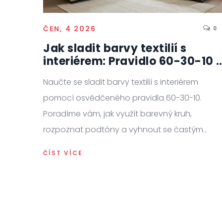
ČEN, 4 2026
0
Jak sladit barvy textilií s
interiérem: Pravidlo 60-30-10 
tipy pro harmonii
Naučte se sladit barvy textilií s interiérem
pomocí osvědčeného pravidla 60-30-10.
Poradíme vám, jak využít barevný kruh,
rozpoznat podtóny a vyhnout se častým
chybám při výběru závěsů, koberců a polštářů
ČÍST VÍCE