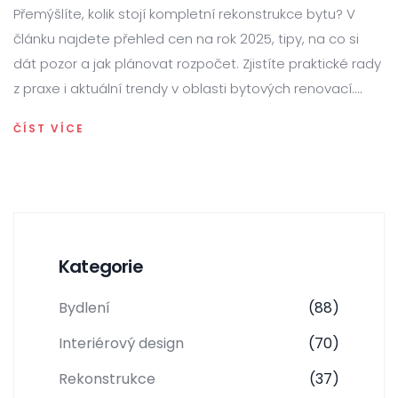
Přemýšlíte, kolik stojí kompletní rekonstrukce bytu? V
článku najdete přehled cen na rok 2025, tipy, na co si
dát pozor a jak plánovat rozpočet. Zjistíte praktické rady
z praxe i aktuální trendy v oblasti bytových renovací.
Můžete si přečíst i zkušenosti a konkrétní informace o
ČÍST VÍCE
materiálech, pracích i úsporách. Článek pomůže při
rozhodování i samotné rekonstrukci bytu.
Kategorie
Bydlení
(88)
Interiérový design
(70)
Rekonstrukce
(37)