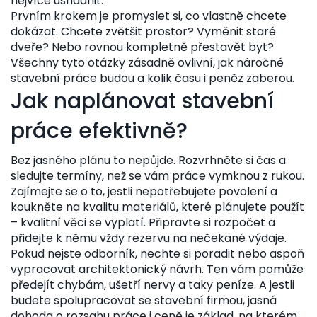
nejvíce usnadnit.
Prvním krokem je promyslet si, co vlastně chcete
dokázat. Chcete zvětšit prostor? Vyměnit staré
dveře? Nebo rovnou kompletně přestavět byt?
Všechny tyto otázky zásadně ovlivní, jak náročné
stavební práce budou a kolik času i peněz zaberou.
Jak naplánovat stavební
práce efektivně?
Bez jasného plánu to nepůjde. Rozvrhněte si čas a
sledujte termíny, než se vám práce vymknou z rukou.
Zajímejte se o to, jestli nepotřebujete povolení a
koukněte na kvalitu materiálů, které plánujete použít
– kvalitní věci se vyplatí. Připravte si rozpočet a
přidejte k němu vždy rezervu na nečekané výdaje.
Pokud nejste odborník, nechte si poradit nebo aspoň
vypracovat architektonický návrh. Ten vám pomůže
předejít chybám, ušetří nervy a taky peníze. A jestli
budete spolupracovat se stavební firmou, jasná
dohoda o rozsahu práce i ceně je základ, na kterém