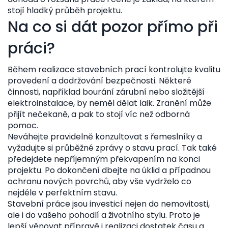
stojí hladký průběh projektu.
Na co si dát pozor přímo při
práci?
Během realizace stavebních prací kontrolujte kvalitu
provedení a dodržování bezpečnosti. Některé
činnosti, například bourání zárubní nebo složitější
elektroinstalace, by neměl dělat laik. Zranění může
přijít nečekaně, a pak to stojí víc než odborná
pomoc.
Neváhejte pravidelně konzultovat s řemeslníky a
vyžadujte si průběžné zprávy o stavu prací. Tak také
předejdete nepříjemným překvapením na konci
projektu. Po dokončení dbejte na úklid a případnou
ochranu nových povrchů, aby vše vydrželo co
nejdéle v perfektním stavu.
Stavební práce jsou investicí nejen do nemovitosti,
ale i do vašeho pohodlí a životního stylu. Proto je
lepší věnovat přípravě i realizaci dostatek času a