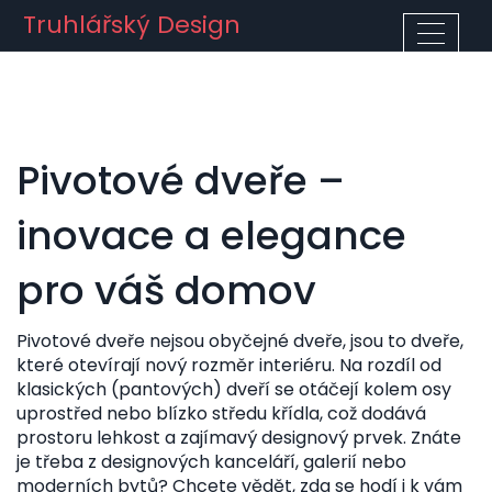
Truhlářský Design
Pivotové dveře –
inovace a elegance
pro váš domov
Pivotové dveře nejsou obyčejné dveře, jsou to dveře,
které otevírají nový rozměr interiéru. Na rozdíl od
klasických (pantových) dveří se otáčejí kolem osy
uprostřed nebo blízko středu křídla, což dodává
prostoru lehkost a zajímavý designový prvek. Znáte
je třeba z designových kanceláří, galerií nebo
moderních bytů? Chcete vědět, zda se hodí i k vám