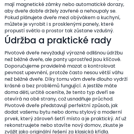
mají magnetické zámky nebo automatické dorazy,
aby dveře dobře držely zavřené a nehoupaly se.
Pokud plánujete dveře mezi obývákem a kuchyní,
můžete je vyrobit i s prosklenými panely, které
propustí světlo a prostor tak zůstane vzdušný.
Údržba a praktické rady
Pivotové dveře nevyžadují výrazně odlišnou údržbu
než běžné dveře, ale panty uprostřed jsou klíčové.
Doporučujeme pravidelně mazat a kontrolovat
pevnost upevnění, protože často nesou větší váhu
než běžné dveře. Díky tomu vám dveře dlouho vydrží
krásné a bez problémů fungující. A jestliže máte
doma děti, určitě oceníte, že tento typ dveří se
otevírá na obě strany, což usnadňuje průchod.
Pivotové dveře představují perfektní způsob, jak
dodat vašemu bytu nebo domu stylový a moderní
prvek, který zároveň šetří místo a je praktický. Ať už
rekonstruujete nebo stavíte nový domov, zkuste je
zvážit jako originální řešení za klasická křídla.