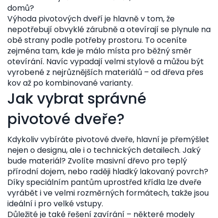
domů?
Výhoda pivotových dveří je hlavně v tom, že
nepotřebují obvyklé zárubně a otevírají se plynule na
obě strany podle potřeby prostoru. To oceníte
zejména tam, kde je málo místa pro běžný směr
otevírání. Navíc vypadají velmi stylově a můžou být
vyrobené z nejrůznějších materiálů – od dřeva přes
kov až po kombinované varianty.
Jak vybrat správné
pivotové dveře?
Kdykoliv vybíráte pivotové dveře, hlavní je přemýšlet
nejen o designu, ale i o technických detailech. Jaký
bude materiál? Zvolíte masivní dřevo pro teplý
přírodní dojem, nebo raději hladký lakovaný povrch?
Díky speciálním pantům uprostřed křídla lze dveře
vyrábět i ve velmi rozměrných formátech, takže jsou
ideální i pro velké vstupy.
Důležité je také řešení zavírání – některé modely