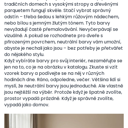
tradičních domech s vysokými stropy a dřevěnými
parquetem fungují skvěle. Stačí vybrat správný
odstín – třeba šedou s lehkým růžovým nádechem,
nebo bílou s jemným žlutým tónem. Tyto barvy
nevyžadují časté přemalovávání. Nevyčerpávají se
vizuálně. A pokud se rozhodnete pro dveře s
přirozeným povrchem, neutrální barvy vám umožní,
abyste je nechali jako jsou – bez potřeby je přetvářet
do nějakého stylu.
Když vybíráte barvy pro svůj interiér, nezaměřujte se
jen na to, co je na obrázku v katalogu. Zkuste si vzít
vzorek barvy a podívejte se na něj v různých
hodinách dne. Ráno, odpoledne, večer. Většina lidí si
myslí, že neutrální barvy jsou jednoduché. Ale vlastně
jsou nejtěžší na výběr. Protože když je špatně zvolíte,
prostor vypadá prázdně. Když je správně zvolíte,
vypadá jako domov.