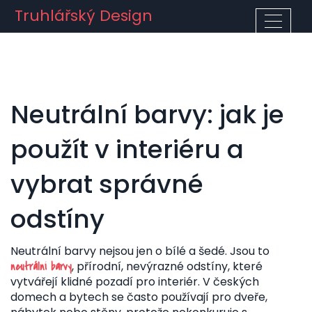
Truhlářský Design
Neutrální barvy: jak je
použít v interiéru a
vybrat správné
odstíny
Neutrální barvy nejsou jen o bílé a šedé. Jsou to
,
přírodní, nevýrazné odstíny, které
neutrální barvy
vytvářejí klidné pozadí pro interiér
. V českých
domech a bytech se často používají pro dveře,