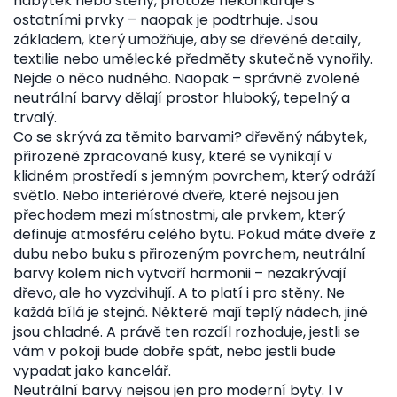
nábytek nebo stěny, protože nekonkuruje s
ostatními prvky – naopak je podtrhuje. Jsou
základem, který umožňuje, aby se dřevěné detaily,
textilie nebo umělecké předměty skutečně vynořily.
Nejde o něco nudného. Naopak – správně zvolené
neutrální barvy dělají prostor hluboký, tepelný a
trvalý.
Co se skrývá za těmito barvami?
dřevěný nábytek
,
přirozeně zpracované kusy, které se vynikají v
klidném prostředí
s jemným povrchem, který odráží
světlo. Nebo
interiérové dveře
,
které nejsou jen
přechodem mezi místnostmi, ale prvkem, který
definuje atmosféru celého bytu
. Pokud máte dveře z
dubu nebo buku s přirozeným povrchem, neutrální
barvy kolem nich vytvoří harmonii – nezakrývají
dřevo, ale ho vyzdvihují. A to platí i pro stěny. Ne
každá bílá je stejná. Některé mají teplý nádech, jiné
jsou chladné. A právě ten rozdíl rozhoduje, jestli se
vám v pokoji bude dobře spát, nebo jestli bude
vypadat jako kancelář.
Neutrální barvy nejsou jen pro moderní byty. I v