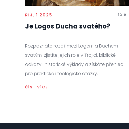
ŘÍJ, 1 2025
0
Je Logos Ducha svatého?
Rozpoznáte rozdíl mezi Logem a Duchem
svatým, zjistíte jejich role v Trojici, biblické
odkazy i historické výklady a získáte přehled
pro praktické i teologické otázky.
ČÍST VÍCE