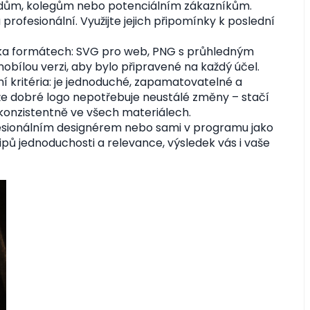
dům, kolegům nebo potenciálním zákazníkům.
 profesionální. Využijte jejich připomínky k poslední
ika formátech: SVG pro web, PNG s průhledným
obílou verzi, aby bylo připravené na každý účel.
í kritéria: je jednoduché, zapamatovatelné a
že dobré logo nepotřebuje neustálé změny – stačí
t konzistentně ve všech materiálech.
ofesionálním designérem nebo sami v programu jako
ipů jednoduchosti a relevance, výsledek vás i vaše