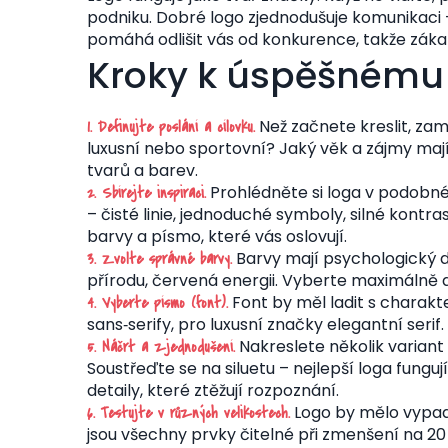
podniku. Dobré logo zjednodušuje komunikaci 
pomáhá odlišit vás od konkurence, takže zákaz
Kroky k úspěšnému
Než začnete kreslit, zam
1. Definujte poslání a cílovku.
luxusní nebo sportovní? Jaký věk a zájmy maj
tvarů a barev.
Prohlédněte si loga v podobném 
2. Sbírejte inspiraci.
– čisté linie, jednoduché symboly, silné kontr
barvy a písmo, které vás oslovují.
Barvy mají psychologický 
3. Zvolte správné barvy.
přírodu, červená energii. Vyberte maximálně d
Font by měl ladit s charakt
4. Vyberte písmo (font).
sans‑serify, pro luxusní značky elegantní serif. 
Nakreslete několik varian
5. Náčrt a zjednodušení.
Soustřeďte se na siluetu – nejlepší loga fungu
detaily, které ztěžují rozpoznání.
Logo by mělo vypadat
6. Testujte v různých velikostech.
jsou všechny prvky čitelné při zmenšení na 20