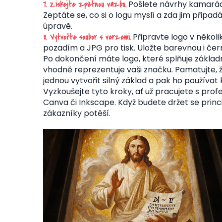
Pošlete návrhy kamará
7. Získejte zpětnou vazbu.
Zeptáte se, co si o logu myslí a zda jim připadá
úpravě.
Připravte logo v někol
8. Vytvořte soubor s verzemi.
pozadím a JPG pro tisk. Uložte barevnou i čern
Po dokončení máte logo, které splňuje základn
vhodně reprezentuje vaši značku. Pamatujte, 
jednou vytvořit silný základ a pak ho používa
Vyzkoušejte tyto kroky, ať už pracujete s pr
Canva či Inkscape. Když budete držet se princ
zákazníky potěší.