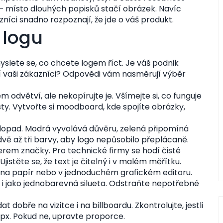
– místo dlouhých popisků stačí obrázek. Navíc
níci snadno rozpoznají, že jde o váš produkt.
 logu
yslete se, co chcete logem říct. Je váš podnik
í vaši zákazníci? Odpovědi vám nasměrují výběr
odvětví, ale nekopírujte je. Všímejte si, co funguje
asty. Vytvořte si moodboard, kde spojíte obrázky,
dopad. Modrá vyvolává důvěru, zelená připomíná
vě až tři barvy, aby logo nepůsobilo přeplácaně.
erem značky. Pro technické firmy se hodí čisté
Ujistěte se, že text je čitelný i v malém měřítku.
t na papír nebo v jednoduchém grafickém editoru.
jí i jako jednobarevná silueta. Odstraňte nepotřebné
 dobře na vizitce i na billboardu. Zkontrolujte, jestli
 px. Pokud ne, upravte proporce.