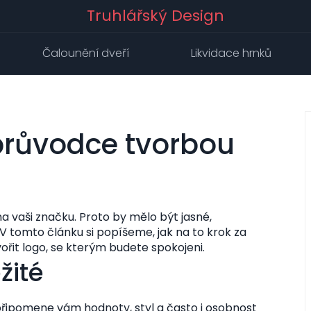
Truhlářský Design
Čalounění dveří
Likvidace hrnků
průvodce tvorbou
 na vaši značku. Proto by mělo být jasné,
V tomto článku si popíšeme, jak na to krok za
vořit logo, se kterým budete spokojeni.
žité
, připomene vám hodnoty, styl a často i osobnost