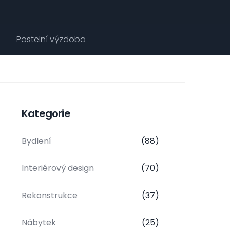
Postelní výzdoba
Kategorie
Bydlení
(88)
Interiérový design
(70)
Rekonstrukce
(37)
Nábytek
(25)