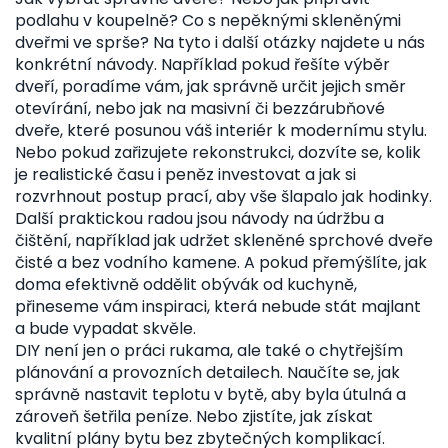
podlahu v koupelně? Co s nepěknými skleněnými
dveřmi ve sprše? Na tyto i další otázky najdete u nás
konkrétní návody. Například pokud řešíte výběr
dveří, poradíme vám, jak správně určit jejich směr
otevírání, nebo jak na masivní či bezzárubňové
dveře, které posunou váš interiér k modernímu stylu.
Nebo pokud zařizujete rekonstrukci, dozvíte se, kolik
je realistické času i peněz investovat a jak si
rozvrhnout postup prací, aby vše šlapalo jak hodinky.
Další praktickou radou jsou návody na údržbu a
čištění, například jak udržet skleněné sprchové dveře
čisté a bez vodního kamene. A pokud přemýšlíte, jak
doma efektivně oddělit obývák od kuchyně,
přineseme vám inspiraci, která nebude stát majlant
a bude vypadat skvěle.
DIY není jen o práci rukama, ale také o chytřejším
plánování a provozních detailech. Naučíte se, jak
správně nastavit teplotu v bytě, aby byla útulná a
zároveň šetřila peníze. Nebo zjistíte, jak získat
kvalitní plány bytu bez zbytečných komplikací.