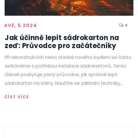
KVĚ, 5 2024
0
Jak účinně lepit sádrokarton na
zeď: Průvodce pro začátečníky
Při rekonstrukcích nebo stavbě nového bydlení se často
setkáváme s potřebou instalace sádrokartonů. Tento
článek poskytuje jasný průvodce, jak správně lepit
sádrokarton na stěny. Naučíte se základní techniky,
přípravu pracovní plochy, vhodné materiály a nástroje, i
ČÍST VÍCE
užitečné tipy, které učiní vaši práci efektivnější a udrží ji
čistou a bezpečnou.