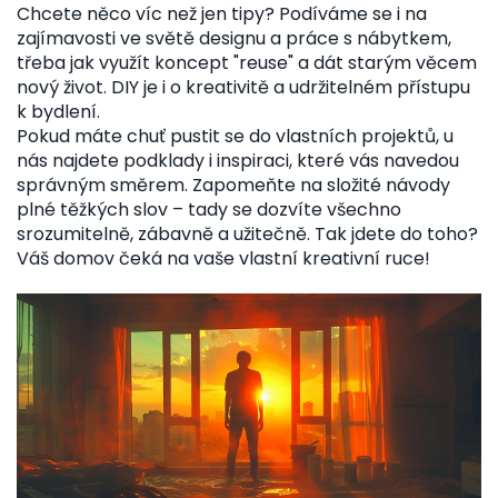
Chcete něco víc než jen tipy? Podíváme se i na
zajímavosti ve světě designu a práce s nábytkem,
třeba jak využít koncept "reuse" a dát starým věcem
nový život. DIY je i o kreativitě a udržitelném přístupu
k bydlení.
Pokud máte chuť pustit se do vlastních projektů, u
nás najdete podklady i inspiraci, které vás navedou
správným směrem. Zapomeňte na složité návody
plné těžkých slov – tady se dozvíte všechno
srozumitelně, zábavně a užitečně. Tak jdete do toho?
Váš domov čeká na vaše vlastní kreativní ruce!