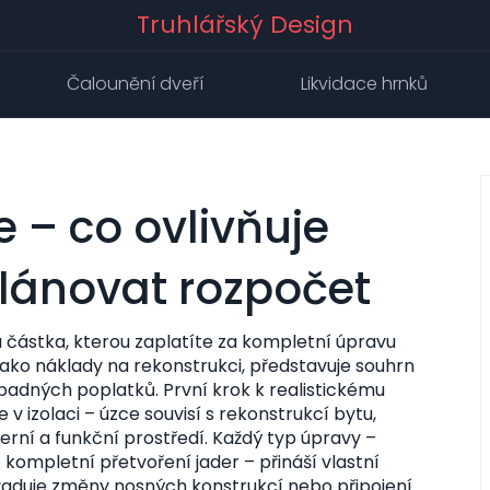
Truhlářský Design
Čalounění dveří
Likvidace hrnků
 – co ovlivňuje
lánovat rozpočet
 částka, kterou zaplatíte za kompletní úpravu
jako
náklady na rekonstrukci
, představuje souhrn
padných poplatků. První krok k realistickému
e v izolaci – úzce souvisí s
rekonstrukcí bytu
,
ní a funkční prostředí
. Každý typ úpravy –
kompletní přetvoření jader – přináší vlastní
žaduje změny nosných konstrukcí nebo připojení