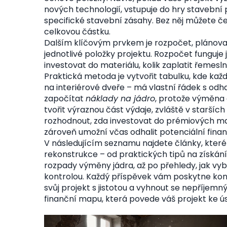
nových technologií, vstupuje do hry
stavební 
specifické stavební zásahy
. Bez něj můžete č
celkovou částku.
Dalším klíčovým prvkem je
rozpočet
,
plánova
jednotlivé položky projektu
. Rozpočet funguje
investovat do materiálu, kolik zaplatit řemes
Praktická metoda je vytvořit tabulku, kde ka
na interiérové dveře – má vlastní řádek s o
započítat
náklady na jádro
, protože výměna
tvořit výraznou část výdaje, zvláště v starš
rozhodnout, zda investovat do prémiových mate
zároveň umožní včas odhalit potenciální finan
V následujícím seznamu najdete články, které
rekonstrukce – od praktických tipů na získá
rozpady výměny jádra, až po přehledy, jak vy
kontrolou. Každý příspěvek vám poskytne kon
svůj projekt s jistotou a vyhnout se nepříjemný
finanční mapu, která povede váš projekt ke ú