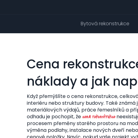
Bytová rekonstrukce
Cena rekonstrukce
náklady a jak nap
Když přemýšlíte o
cena rekonstrukce
,
celková
interiéru nebo struktury budovy
. Také známá 
materiálových výdajů, práce řemeslníků a pří
odhadu je pochopit, že
neexistuj
cena rekonstrukce
procesem přeměny starého prostoru na moder
výměna podlahy, instalace nových dveří nebo 
cenové položky. Navíc, pokud vaše projekt vy