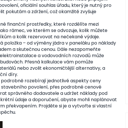
povolení
,
oficiální souhlas úřadu, který je nutný pro
elit pokutám a zdržení, což okamžitě zvyšuje
né finanční prostředky, které rozdělíte mezi
 jako rámec, ve kterém se odvozuje, kolik můžete
lníkům a kolik rezervovat na nečekané výdaje.
ždá položka – od výměny jádra v paneláku po náklady
dhadem a skutečnou cenou. Dále nezapomeňte
 elektroinstalace a vodovodních rozvodů může
ích budovách. Přesná kalkulace vám pomůže
riálů nebo zvolit ekonomičtější alternativy, a
ční díry.
 podrobně rozebírají jednotlivé aspekty ceny
ní stavebního povolení, přes podrobné cenové
brat správného dodavatele a udržet náklady pod
krétní údaje a doporučení, abyste mohli naplánovat
m překvapením. Projděte si je a vytvořte si vlastní
spěchu.