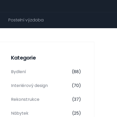
Postelní výzdoba
Kategorie
Bydlení
(88)
Interiérový design
(70)
Rekonstrukce
(37)
Nábytek
(25)