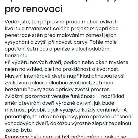
pro renovaci
Věděli jste, že i přípravné práce mohou ovlivnit
kvalitu a trvanlivost celého projektu? Například
penetrace stěn před malováním zamezí jejich
vysychání a zvýší přilnavost barvy. Tohle malé
opatření šetří čas a peníze v dlouhodobém
horizontu.
Při výběru nových dveří, podlah nebo oken myslete
nejen na vzhled, ale i na praktičnost a životnost.
Masivní interiérové dveře například přinesou lepší
zvukovou izolaci a dlouhou životnost, zatímco
bezzárubňovky zase opticky zvětší prostor.
Zvláštní pozornost věnujte funkčnosti – například
směr otevírání dveří výrazně ovlivní, jak bude
místnost působit a jak využijete každý centimetr. A
pamatujte, že i drobné úpravy, jako správné utěsnění
vchodových dveří, dokážou výrazně zlepšit tepelnou
izolaci bytu.
Renovace bytu nemusí být noční můrou, pokud se