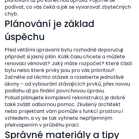
plánování až po konečnou úpravu. Pojďme se
podívat, co vás čeká a jak se vyvarovat zbytečných
chyb.
Plánování je základ
úspěchu
Před většími úpravami bytu rozhodně doporučuji
připravit si jasný plán. Kolik času chcete a můžete
renovaci věnovat? Jaký máte rozpočet? Které části
bytu nebo které prvky jsou pro vás prioritou?
Začněte od těchto otázek a rozeberte jednotlivé
úkony – od vybourání stávajících prvků, přes novou
podlahu až po finální povrchovou úpravu.
Pokud plánujete komplexní rekonstrukci, je dobré
také zvážit odbornou pomoc. Zkušený architekt
nebo projektant vám pomůže s funkcí prostoru i
vzhledem, a vy se tak vyhnete nepříjemným
překvapením v průběhu prací.
Správné materiály a tipy