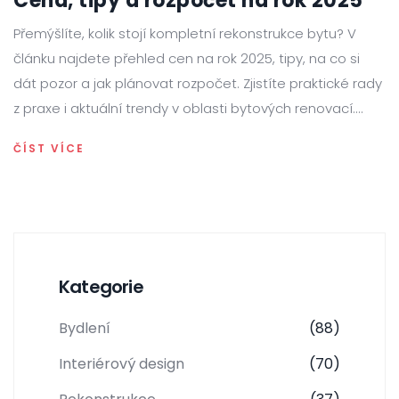
Cena, tipy a rozpočet na rok 2025
Přemýšlíte, kolik stojí kompletní rekonstrukce bytu? V
článku najdete přehled cen na rok 2025, tipy, na co si
dát pozor a jak plánovat rozpočet. Zjistíte praktické rady
z praxe i aktuální trendy v oblasti bytových renovací.
Můžete si přečíst i zkušenosti a konkrétní informace o
ČÍST VÍCE
materiálech, pracích i úsporách. Článek pomůže při
rozhodování i samotné rekonstrukci bytu.
Kategorie
Bydlení
(88)
Interiérový design
(70)