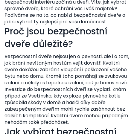
bezpečnosti interiéru začíná u dveří. Víte, jak vybrat
správné dveře, které ochrání vás i váš majetek?
Podíváme se na to, co nabízí bezpečnostní dveře a
jak si vybrat ty nejlepší pro vaši domácnost.
Proč jsou bezpečnostní
dveře důležité?
Bezpečnostní dveře nejsou jen o pevnosti, ale i o tom,
jak brání nevítaným hostům vejít dovnitř. Kvalitní
dveře dokážou zabránit vloupání i poškození vašeho
bytu nebo domu. Kromě toho pomáhají se zvukovou
izolací a někdy i s tepelnou izolací, což je bonus navíc.
Investice do bezpečnostních dveří se vyplatí. Znám
případ ze Vsetínska, kdy exploze plynového kotle
způsobila škody v domě a hasiči díky dobře
zabezpečeným dveřím mohli rychle zasáhnout bez
dalších komplikací. Kvalitní dveře mohou případným
nehodám také předcházet.
Jak vybírat bezpečnostní