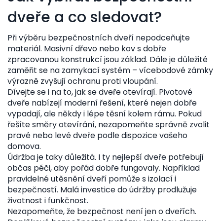
dveře a co sledovat?
Při výběru bezpečnostních dveří nepodceňujte
materiál. Masivní dřevo nebo kov s dobře
zpracovanou konstrukcí jsou základ. Dále je důležité
zaměřit se na zamykací systém – vícebodové zámky
výrazně zvyšují ochranu proti vloupání.
Dívejte se i na to, jak se dveře otevírají. Pivotové
dveře nabízejí moderní řešení, které nejen dobře
vypadají, ale někdy i lépe těsní kolem rámu. Pokud
řešíte směry otevírání, nezapomeňte správně zvolit
pravé nebo levé dveře podle dispozice vašeho
domova.
Údržba je taky důležitá. I ty nejlepší dveře potřebují
občas péči, aby pořád dobře fungovaly. Například
pravidelné utěsnění dveří pomůže s izolací i
bezpečností. Malá investice do údržby prodlužuje
životnost i funkčnost.
Nezapomeňte, že bezpečnost není jen o dveřích.