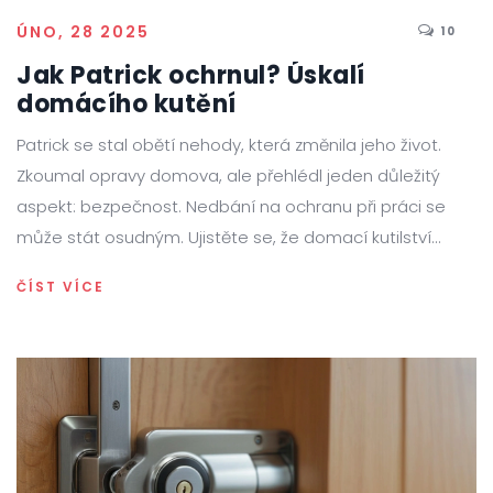
ÚNO, 28 2025
10
Jak Patrick ochrnul? Úskalí
domácího kutění
Patrick se stal obětí nehody, která změnila jeho život.
Zkoumal opravy domova, ale přehlédl jeden důležitý
aspekt: bezpečnost. Nedbání na ochranu při práci se
může stát osudným. Ujistěte se, že domací kutilství
neohrozí váš život, a jak správně zajistit bezpečnost při
ČÍST VÍCE
práci s nářadím.