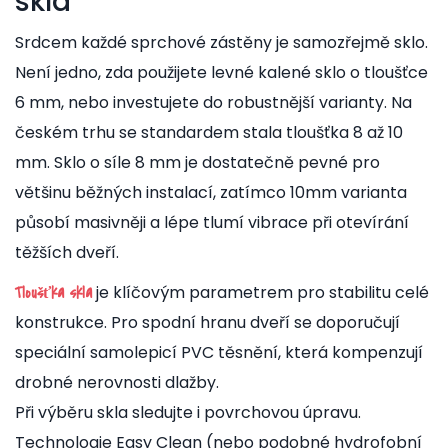
skla
Srdcem každé sprchové zástěny je samozřejmě sklo.
Není jedno, zda použijete levné kalené sklo o tloušťce
6 mm, nebo investujete do robustnější varianty. Na
českém trhu se standardem stala tloušťka 8 až 10
mm. Sklo o síle 8 mm je dostatečně pevné pro
většinu běžných instalací, zatímco 10mm varianta
působí masivněji a lépe tlumí vibrace při otevírání
těžších dveří.
je klíčovým parametrem pro stabilitu celé
Tloušťka skla
konstrukce. Pro spodní hranu dveří se doporučují
speciální samolepicí PVC těsnění, která kompenzují
drobné nerovnosti dlažby.
Při výběru skla sledujte i povrchovou úpravu.
Technologie Easy Clean (nebo podobné hydrofobní