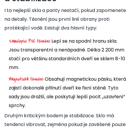
I ta nejlepší skla a panty nestačí, pokud zapomenete
na detaily. Těsnění jsou první linií obrany proti
protékající vodě. Existují dva hlavní typy:
Lepí se na spodní hranu skla.
Samolepicí PVC těsnění:
Jsou transparentní a nenápadné. Délka 2 200 mm
stačí pro většinu standardních dveří se sklem 8-10
mm.
Obsahují magnetickou pásku, která
Magnetická těsnění:
zajistí dokonalé přilnutí dveří ke fixní stěně. Tyto
sady jsou dražší, ale poskytují lepší pocit „uzavření“
sprchy.
Druhým kritickým bodem je stabilizace. Sklo má
tendenci vibrovat, zejména pokud je zavěšené pouze