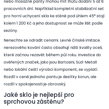
nebo mosazné panty mohou mít lhůtu dodání 5 až 8
pracovních dní. Například kompletní stabilizační set
pro horní uchycení skla ke stěně pod úhlem 45° stojí
kolem 1 200 Kč a jeho dostupnost se může lišit podle
sezóny.
Nenechte se odradit cenami. Levné čínské imitace
nerezového kování často obsahují nižší kvality oceli,
které začnou rezavět během půl roku. Investice do
ověřených značek, jako jsou Bartosini, Süd-Metall
nebo lokální čeští výrobci komponent, se vyplatí.
Rozdíl v ceně jednoho pantu je desítky korun, ale
rozdíl v spokojenosti je obrovský.
Jaké sklo je nejlepší pro
sprchovou zástěnu?