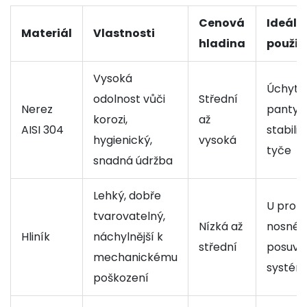
Cenová
Ideáln
Materiál
Vlastnosti
hladina
použit
Vysoká
Úchyty,
odolnost vůči
Střední
Nerez
panty,
korozi,
až
AISI 304
stabili
hygienický,
vysoká
tyče
snadná údržba
Lehký, dobře
U profil
tvarovatelný,
Nízká až
nosné l
Hliník
náchylnější k
střední
posuvn
mechanickému
systém
poškození