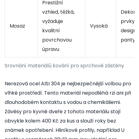
Prestižní
vzhled, těžká,
Dekorat
vyžaduje
prvky,
Mosaz
Vysoká
kvalitní
design
povrchovou
panty
úpravu
Srovnání materiálů kování pro sprchové zástěny
Nerezová ocel AISI 304
je
nejbezpečnější volbou pro
vlhké prostředí
. Tento materiál nepodléhá rzi ani při
dlouhodobém kontaktu s vodou a chemikáliemi.
Závěsy pro kyvné dveře z tohoto materiálu stojí
obvykle kolem 400 Kč za kus a slouží roky bez
známek opotřebení. Hliníkové profily, například U