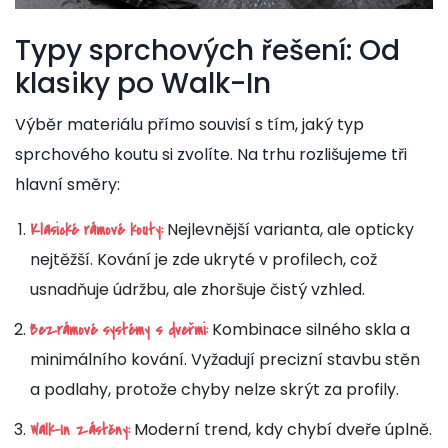
Typy sprchových řešení: Od
klasiky po Walk-In
Výběr materiálu přímo souvisí s tím, jaký typ
sprchového koutu si zvolíte. Na trhu rozlišujeme tři
hlavní směry:
Nejlevnější varianta, ale opticky
Klasické rámové kouty:
nejtěžší. Kování je zde ukryté v profilech, což
usnadňuje údržbu, ale zhoršuje čistý vzhled.
Kombinace silného skla a
Bezrámové systémy s dveřmi:
minimálního kování. Vyžadují precizní stavbu stěn
a podlahy, protože chyby nelze skrýt za profily.
Moderní trend, kdy chybí dveře úplně.
Walk-In zástěny: