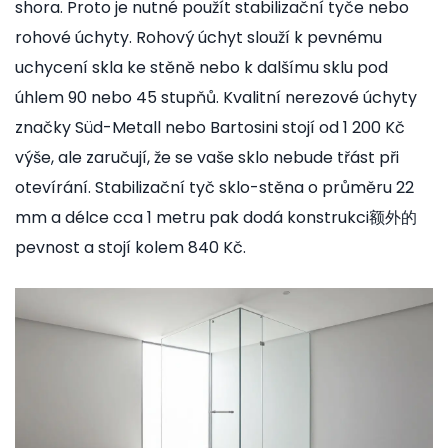
shora. Proto je nutné použít stabilizační tyče nebo
rohové úchyty.
Rohový úchyt
slouží k
pevnému
uchycení skla ke stěně nebo k dalšímu sklu pod
úhlem 90 nebo 45 stupňů
. Kvalitní nerezové úchyty
značky Süd-Metall nebo Bartosini stojí od 1 200 Kč
výše, ale zaručují, že se vaše sklo nebude třást při
otevírání. Stabilizační tyč sklo-stěna o průměru 22
mm a délce cca 1 metru pak dodá konstrukci额外的
pevnost a stojí kolem 840 Kč.