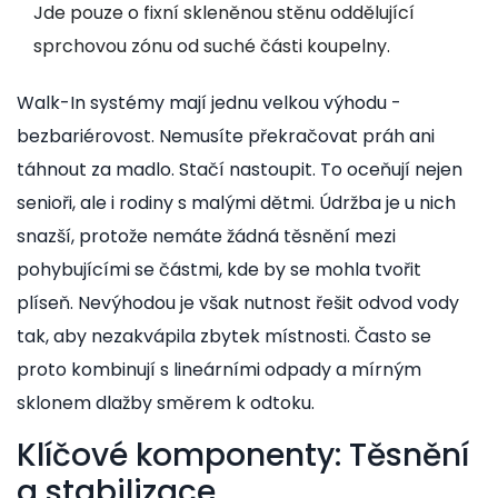
Jde pouze o fixní skleněnou stěnu oddělující
sprchovou zónu od suché části koupelny.
Walk-In systémy mají jednu velkou výhodu -
bezbariérovost. Nemusíte překračovat práh ani
táhnout za madlo. Stačí nastoupit. To oceňují nejen
senioři, ale i rodiny s malými dětmi. Údržba je u nich
snazší, protože nemáte žádná těsnění mezi
pohybujícími se částmi, kde by se mohla tvořit
plíseň. Nevýhodou je však nutnost řešit odvod vody
tak, aby nezakvápila zbytek místnosti. Často se
proto kombinují s lineárními odpady a mírným
sklonem dlažby směrem k odtoku.
Klíčové komponenty: Těsnění
a stabilizace