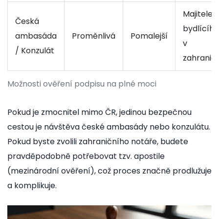
Majitele
Česká
bydlícího
ambasáda
Proměnlivá
Pomalejší
v
/ Konzulát
zahraničí
Možnosti ověření podpisu na plné moci
Pokud je zmocnitel mimo ČR, jedinou bezpečnou
cestou je návštěva české ambasády nebo konzulátu.
Pokud byste zvolili zahraničního notáře, budete
pravděpodobně potřebovat tzv. apostile
(mezinárodní ověření), což proces značně prodlužuje
a komplikuje.