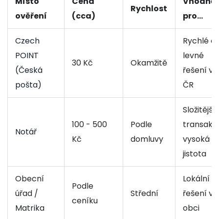
Místo
Cena
Vhodné
Rychlost
ověření
(cca)
pro...
Czech
Rychlé a
POINT
levné
30 Kč
Okamžitě
(Česká
řešení v
pošta)
ČR
Složitější
100 - 500
Podle
transakc
Notář
Kč
domluvy
vysoká
jistota
Obecní
Lokální
Podle
úřad /
Střední
řešení v
ceníku
Matrika
obci