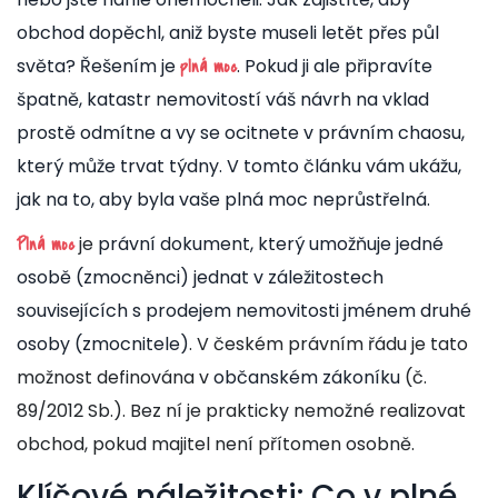
obchod dopěchl, aniž byste museli letět přes půl
světa? Řešením je
. Pokud ji ale připravíte
plná moc
špatně, katastr nemovitostí váš návrh na vklad
prostě odmítne a vy se ocitnete v právním chaosu,
který může trvat týdny. V tomto článku vám ukážu,
jak na to, aby byla vaše plná moc neprůstřelná.
je
právní dokument, který umožňuje jedné
Plná moc
osobě (zmocněnci) jednat v záležitostech
souvisejících s prodejem nemovitosti jménem druhé
osoby (zmocnitele)
. V českém právním řádu je tato
možnost definována v
občanském zákoníku
(č.
89/2012 Sb.). Bez ní je prakticky nemožné realizovat
obchod, pokud majitel není přítomen osobně.
Klíčové náležitosti: Co v plné