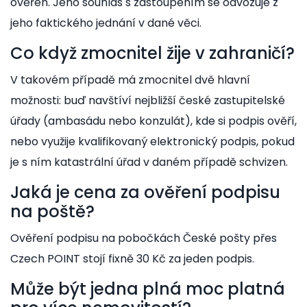
ověřen. Jeho souhlas s zastoupením se odvozuje z
jeho faktického jednání v dané věci.
Co když zmocnitel žije v zahraničí?
V takovém případě má zmocnitel dvě hlavní
možnosti: buď navštíví nejbližší české zastupitelské
úřady (ambasádu nebo konzulát), kde si podpis ověří,
nebo využije kvalifikovaný elektronický podpis, pokud
je s ním katastrální úřad v daném případě schvizen.
Jaká je cena za ověření podpisu
na poště?
Ověření podpisu na pobočkách České pošty přes
Czech POINT stojí fixně 30 Kč za jeden podpis.
Může být jedna plná moc platná