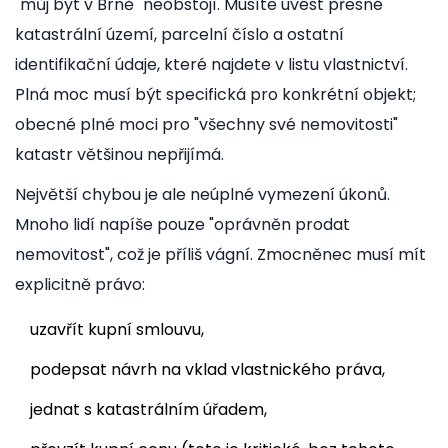
"můj byt v Brně" neobstojí. Musíte uvést přesné
katastrální území, parcelní číslo a ostatní
identifikační údaje, které najdete v listu vlastnictví.
Plná moc musí být specifická pro konkrétní objekt;
obecné plné moci pro "všechny své nemovitosti"
katastr většinou nepřijímá.
Největší chybou je ale neúplné vymezení úkonů.
Mnoho lidí napíše pouze "oprávněn prodat
nemovitost", což je příliš vágní. Zmocněnec musí mít
explicitně právo:
uzavřít kupní smlouvu,
podepsat návrh na vklad vlastnického práva,
jednat s katastrálním úřadem,