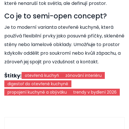
které nenaruší tok světla, ale definují prostor.
Co je to semi-open concept?
Je to moderní varianta otevřené kuchyně, která
používá flexibilní prvky jako posuvné příčky, skleněné
stěny nebo lamelové obklady. Umožňuje to prostor
kdykoliv oddělit pro soukromí nebo kvůli zápachu, a
zároveň jej spojit pro vzdušnost a kontakt.
Štítky:
otevřená kuchyň
zónování interiéru
digestoř do otevřené kuchyně
propojení kuchyně a obýváku
trendy v bydlení 2026