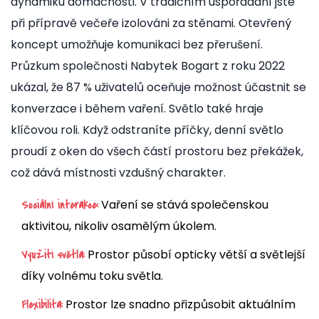
dynamiku domácnosti. V tradičním uspořádání jste
při přípravě večeře izolováni za stěnami. Otevřený
koncept umožňuje komunikaci bez přerušení.
Průzkum společnosti
Nabytek Bogart
z roku 2022
ukázal, že 87 % uživatelů oceňuje možnost účastnit se
konverzace i během vaření. Světlo také hraje
klíčovou roli. Když odstraníte příčky, denní světlo
proudí z oken do všech částí prostoru bez překážek,
což dává místnosti vzdušný charakter.
Vaření se stává společenskou
Sociální interakce:
aktivitou, nikoliv osamělým úkolem.
Prostor působí opticky větší a světlejší
Využití světla:
díky volnému toku světla.
Prostor lze snadno přizpůsobit aktuálním
Flexibilita: