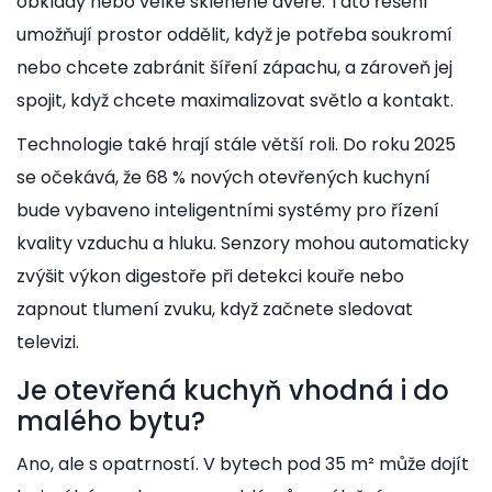
obklady nebo velké skleněné dveře. Tato řešení
umožňují prostor oddělit, když je potřeba soukromí
nebo chcete zabránit šíření zápachu, a zároveň jej
spojit, když chcete maximalizovat světlo a kontakt.
Technologie také hrají stále větší roli. Do roku 2025
se očekává, že 68 % nových otevřených kuchyní
bude vybaveno inteligentními systémy pro řízení
kvality vzduchu a hluku. Senzory mohou automaticky
zvýšit výkon digestoře při detekci kouře nebo
zapnout tlumení zvuku, když začnete sledovat
televizi.
Je otevřená kuchyň vhodná i do
malého bytu?
Ano, ale s opatrností. V bytech pod 35 m² může dojít