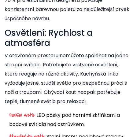
78 % profesionálních designérů považuje
konzistentní barevnou paletu za nejdůležitější prvek
úspěšného návrhu.
Osvětlení: Rychlost a
atmosféra
V otevřeném prostoru nemůžete spoléhat na jedno
stropní svítidlo. Potřebujete vrstvené osvětlení,
které reaguje na různé aktivity. Kuchyňská linka
vyžaduje jasné, studší světlo pro bezpečnou práci s
noži a troubami. Obývací kout naopak potřebuje
teplé, tlumené světlo pro relaxaci.
LED pásky pod horními skříňkami a
Funkční světlo:
bodové svítidla nad ostrůvkem.
Stolní lampy, podlahové stojany
Atmosférické světlo: