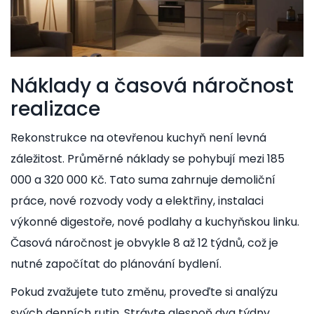
Náklady a časová náročnost
realizace
Rekonstrukce na otevřenou kuchyň není levná
záležitost. Průměrné náklady se pohybují mezi 185
000 a 320 000 Kč. Tato suma zahrnuje demoliční
práce, nové rozvody vody a elektřiny, instalaci
výkonné digestoře, nové podlahy a kuchyňskou linku.
Časová náročnost je obvykle 8 až 12 týdnů, což je
nutné započítat do plánování bydlení.
Pokud zvažujete tuto změnu, proveďte si analýzu
svých denních rutin. Strávte alespoň dva týdny