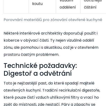
vizuální
obtížnější
koutu
oddělení
čištění
Porovnání materiálů pro zónování otevřené kuchyně
Některé interiérové architektky doporučují použít i
koberce v obývací části. Ty nejen vizuálně oddělí
zónu, ale pomohou i s akustikou, což je v otevřeném
prostoru častým problémem.
Technické požadavky:
Digestoř a odvětrání
Toto je nejčastější past, do které spadají majitelé
otevřených kuchyní. Tradiční recirkulační digestoře,
které pouze čistí vzduch uhlíkovými filtry a vrací ho
zpět do místnosti, zde nestačí. Páry a zápachy se