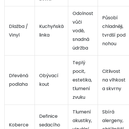
Odolnost
Působí
vůči
Dlažba /
Kuchyňská
chladněji,
vodě,
Vinyl
linka
tvrdší pod
snadná
nohou
údržba
Teplý
pocit,
Citlivost
Dřevěná
Obývací
estetika,
na vlhkost
podlaha
kout
tlumení
a skvrny
zvuku
Tlumení
Sbírá
Definice
akustiky,
alergeny,
Koberce
sedacího