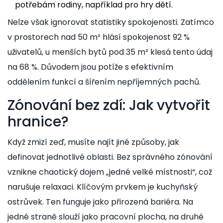
potřebám rodiny, například pro hry dětí.
Nelze však ignorovat statistiky spokojenosti. Zatímco
v prostorech nad 50 m² hlásí spokojenost 92 %
uživatelů, u menších bytů pod 35 m² klesá tento údaj
na 68 %. Důvodem jsou potíže s efektivním
oddělením funkcí a šířením nepříjemných pachů.
Zónování bez zdí: Jak vytvořit
hranice?
Když zmizí zeď, musíte najít jiné způsoby, jak
definovat jednotlivé oblasti. Bez správného zónování
vznikne chaotický dojem „jedné velké místnosti“, což
narušuje relaxaci. Klíčovým prvkem je
kuchyňský
ostrůvek
. Ten funguje jako přirozená bariéra. Na
jedné straně slouží jako pracovní plocha, na druhé