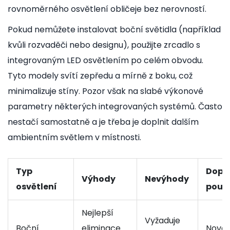
rovnoměrného osvětlení obličeje bez nerovností.
Pokud nemůžete instalovat boční světidla (například
kvůli rozvaděči nebo designu), použijte zrcadlo s
integrovaným LED osvětlením po celém obvodu.
Tyto modely svítí zepředu a mírně z boku, což
minimalizuje stíny. Pozor však na slabé výkonové
parametry některých integrovaných systémů. Často
nestačí samostatně a je třeba je doplnit dalším
ambientním světlem v místnosti.
Typ
Dopo
Výhody
Nevýhody
osvětlení
použi
Nejlepší
Vyžaduje
Boční
eliminace
Novos