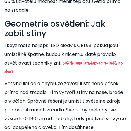
65 % uživatelů možnost měnit teplotu světla přímo
na zrcadle.
Geometrie osvětlení: Jak
zabít stíny
I když máte nejlepší LED diody s CRI 98, pokud jsou
umístěně špatně, budou k ničemu. Zlaté pravidlo
osvětlovací techniky zní:
Světlo musí přicházet z boků, ne
shora.
Většina lidí dělá chybu, že zavěsí lustr nebo pásek
přímo nad zrcadlo. Tím vytvoří stíny na nose, bradě
a v očích. Správné řešení je umístit světelné zdroje
po obou stranách zrcadla. Světla by měla být ve
výšce 160-180 cm od podlahy, tedy přibližně ve výšce
očí dospělého člověka. Tím dosáhnete