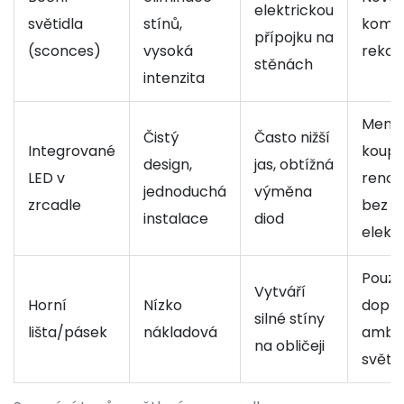
elektrickou
světidla
stínů,
kompl
přípojku na
(sconces)
vysoká
rekon
stěnách
intenzita
Menší
Čistý
Často nižší
Integrované
koupe
design,
jas, obtížná
LED v
reno
jednoduchá
výměna
zrcadle
bez
instalace
diod
elekt
Pouze
Vytváří
Horní
Nízko
doplň
silné stíny
lišta/pásek
nákladová
ambie
na obličeji
světl