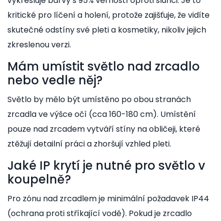
vykresluje barvy s 95% věrností oproti slunci. Je to
kritické pro líčení a holení, protože zajišťuje, že vidíte
skutečné odstíny své pleti a kosmetiky, nikoliv jejich
zkreslenou verzi.
Mám umístit světlo nad zrcadlo
nebo vedle něj?
Světlo by mělo být umístěno po obou stranách
zrcadla ve výšce očí (cca 160-180 cm). Umístění
pouze nad zrcadem vytváří stíny na obličeji, které
ztěžují detailní práci a zhoršují vzhled pleti.
Jaké IP krytí je nutné pro světlo v
koupelně?
Pro zónu nad zrcadlem je minimální požadavek IP44
(ochrana proti stříkající vodě). Pokud je zrcadlo