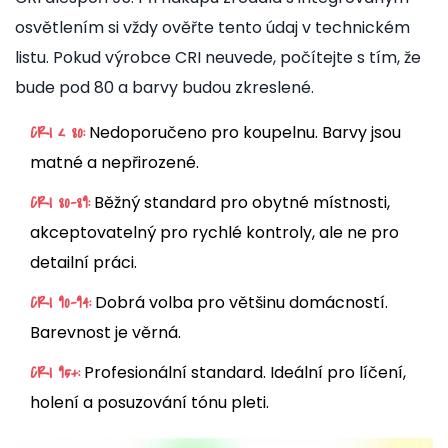
osvětlením si vždy ověřte tento údaj v technickém
listu. Pokud výrobce CRI neuvede, počítejte s tím, že
bude pod 80 a barvy budou zkreslené.
Nedoporučeno pro koupelnu. Barvy jsou
CRI < 80:
matné a nepřirozené.
Běžný standard pro obytné místnosti,
CRI 80-89:
akceptovatelný pro rychlé kontroly, ale ne pro
detailní práci.
Dobrá volba pro většinu domácností.
CRI 90-94:
Barevnost je věrná.
Profesionální standard. Ideální pro líčení,
CRI 95+:
holení a posuzování tónu pleti.