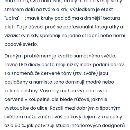
nad sebou, svítí dolů. Nos, brady a obočí vrhají stíny
směrem dolů na tváře a krk. Výsledkem je efekt
"upíra" - tmavé kruhy pod očima a drsnější textura
pleti. To je důvod, proč se profesionální fotografky a
vizážistky nikdy spoléhají na jedno stropní nebo horní
bodové světlo.
Druhým problémem je kvalita samotného světla.
Levné LED diody často mají nízký index podání barev.
To znamená, že červené tóny (rty, tváře) jsou
potlačeny a namísto toho dominují modré nebo
zelené odstíny. Vaše rty mohou vypadat sytě
červené v koupelně, ale bledě růžové, jakmile
vystoupíte do ulice. Rozdíl mezi dobrým a špatným
světlem může změnit váš celkový dojem z koupelny
až o 50 %, jak potvrzují studie interiérových designerů.