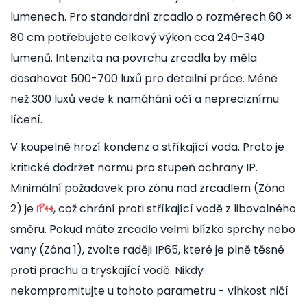
lumenech. Pro standardní zrcadlo o rozměrech 60 ×
80 cm potřebujete celkový výkon cca 240-340
lumenů. Intenzita na povrchu zrcadla by měla
dosahovat 500-700 luxů pro detailní práce. Méně
než 300 luxů vede k namáhání očí a nepreciznímu
líčení.
V koupelně hrozí kondenz a stříkající voda. Proto je
kritické dodržet normu pro stupeň ochrany IP.
Minimální požadavek pro zónu nad zrcadlem (Zóna
2) je
, což chrání proti stříkající vodě z libovolného
IP44
směru. Pokud máte zrcadlo velmi blízko sprchy nebo
vany (Zóna 1), zvolte raději IP65, které je plně těsné
proti prachu a tryskající vodě. Nikdy
nekompromitujte u tohoto parametru - vlhkost ničí