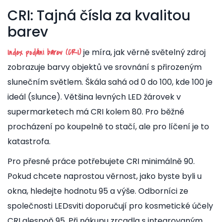
CRI: Tajná čísla za kvalitou
barev
je
míra, jak věrně světelný zdroj
Index podání barev (CRI)
zobrazuje barvy objektů ve srovnání s přirozeným
slunečním světlem
. Škála sahá od 0 do 100, kde 100 je
ideál (slunce). Většina levných LED žárovek v
supermarketech má CRI kolem 80. Pro běžné
procházení po koupelně to stačí, ale pro líčení je to
katastrofa.
Pro přesné práce potřebujete CRI minimálně 90.
Pokud chcete naprostou věrnost, jako byste byli u
okna, hledejte hodnotu 95 a výše. Odborníci ze
společnosti LEDsviti doporučují pro kosmetické účely
CRI alespoň 95. Při nákupu zrcadla s integrovaným