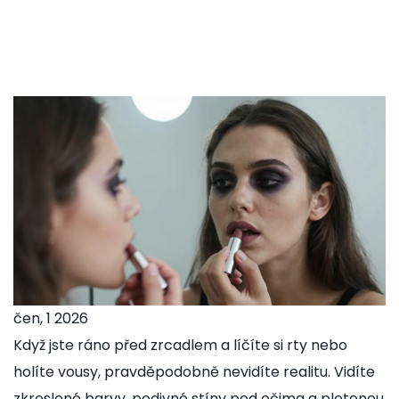
čen, 1 2026
Když jste ráno před zrcadlem a líčíte si rty nebo
holíte vousy, pravděpodobně nevidíte realitu. Vidíte
zkreslené barvy, podivné stíny pod očima a pletenou