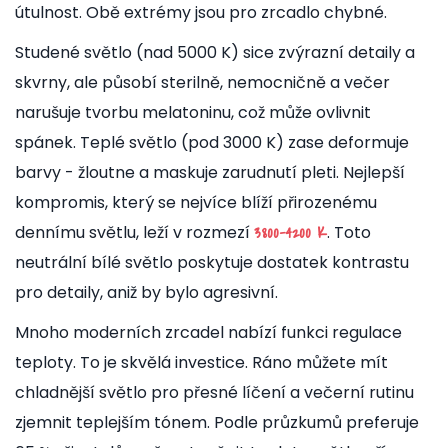
útulnost. Obě extrémy jsou pro zrcadlo chybné.
Studené světlo (nad 5000 K) sice zvýrazní detaily a
skvrny, ale působí sterilně, nemocničně a večer
narušuje tvorbu melatoninu, což může ovlivnit
spánek. Teplé světlo (pod 3000 K) zase deformuje
barvy - žloutne a maskuje zarudnutí pleti. Nejlepší
kompromis, který se nejvíce blíží přirozenému
dennímu světlu, leží v rozmezí
. Toto
3800-4200 K
neutrální bílé světlo poskytuje dostatek kontrastu
pro detaily, aniž by bylo agresivní.
Mnoho moderních zrcadel nabízí funkci regulace
teploty. To je skvělá investice. Ráno můžete mít
chladnější světlo pro přesné líčení a večerní rutinu
zjemnit teplejším tónem. Podle průzkumů preferuje