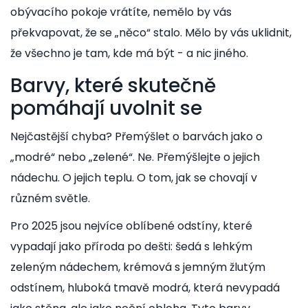
obývacího pokoje vrátíte, nemělo by vás
překvapovat, že se „něco“ stalo. Mělo by vás uklidnit,
že všechno je tam, kde má být - a nic jiného.
Barvy, které skutečně
pomáhají uvolnit se
Nejčastější chyba? Přemýšlet o barvách jako o
„modré“ nebo „zelené“. Ne. Přemýšlejte o jejich
nádechu. O jejich teplu. O tom, jak se chovají v
různém světle.
Pro 2025 jsou nejvíce oblíbené odstíny, které
vypadají jako příroda po dešti: šedá s lehkým
zeleným nádechem, krémová s jemným žlutým
odstínem, hluboká tmavě modrá, která nevypadá