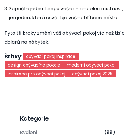
Zapněte jednu lampu večer - ne celou místnost,
jen jednu, která osvětluje vaše oblíbené místo
Tyto tři kroky změní váš obývací pokoj víc než tisíc
dolarů na nábytek.
Štítky:
obývací pokoj inspirace
design obývacího pokoje
moderní obývací pokoj
inspirace pro obývací pokoj
obývací pokoj 2025
Kategorie
Bydlení
(88)