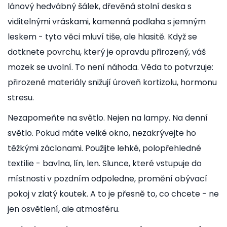
lánový hedvábný šálek, dřevěná stolní deska s
viditelnými vráskami, kamenná podlaha s jemným
leskem - tyto věci mluví tiše, ale hlasitě. Když se
dotknete povrchu, který je opravdu přirozený, váš
mozek se uvolní. To není náhoda. Věda to potvrzuje:
přirozené materiály snižují úroveň kortizolu, hormonu
stresu.
Nezapomeňte na světlo. Nejen na lampy. Na denní
světlo. Pokud máte velké okno, nezakrývejte ho
těžkými záclonami. Použijte lehké, polopřehledné
textilie - bavlna, lín, len. Slunce, které vstupuje do
místnosti v pozdním odpoledne, promění obývací
pokoj v zlatý koutek. A to je přesně to, co chcete - ne
jen osvětlení, ale atmosféru.