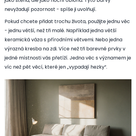
jako stěna, ale jako noční obloha. Tyto barvy
nevyžadují pozornost - spíše ji uvolňují.
Pokud chcete přidat trochu života, použijte jednu věc
- jednu větší, než tři malé. Například jedna větší
keramická váza s přírodními větvemi. Nebo jedna
výrazná kresba na zdi. Více než tři barevné prvky v
jedné místnosti vás přetíží. Jedna věc s významem je
víc než pět věcí, které jen „vypadají hezky“.