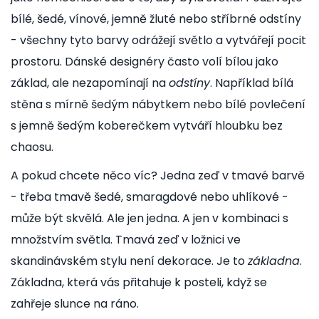
bílé, šedé, vínové, jemně žluté nebo stříbrné odstíny
- všechny tyto barvy odrážejí světlo a vytvářejí pocit
prostoru. Dánské designéry často volí bílou jako
základ, ale nezapomínají na
odstíny
. Například bílá
stěna s mírně šedým nábytkem nebo bílé povlečení
s jemně šedým koberečkem vytváří hloubku bez
chaosu.
A pokud chcete něco víc? Jedna zeď v tmavé barvě
- třeba tmavě šedé, smaragdové nebo uhlíkové -
může být skvělá. Ale jen jedna. A jen v kombinaci s
množstvím světla. Tmavá zeď v ložnici ve
skandinávském stylu není dekorace. Je to
základna
.
Základna, která vás přitahuje k posteli, když se
zahřeje slunce na ráno.