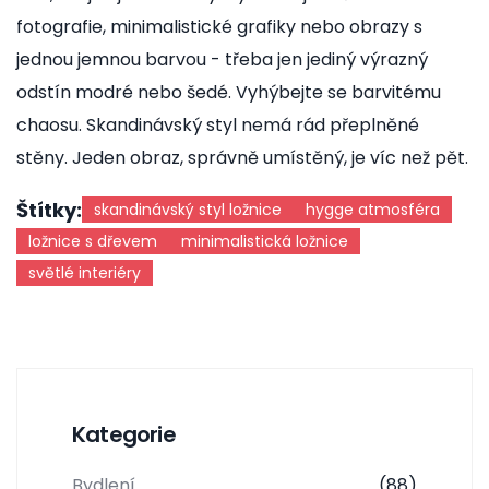
fotografie, minimalistické grafiky nebo obrazy s
jednou jemnou barvou - třeba jen jediný výrazný
odstín modré nebo šedé. Vyhýbejte se barvitému
chaosu. Skandinávský styl nemá rád přeplněné
stěny. Jeden obraz, správně umístěný, je víc než pět.
Štítky:
skandinávský styl ložnice
hygge atmosféra
ložnice s dřevem
minimalistická ložnice
světlé interiéry
Kategorie
Bydlení
(88)