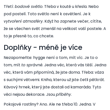
Třetí:
bodové světlo
. Třeba v koutě u křesla. Nebo
pod postelí. Toto světlo není k osvětlení. Je k
vytvoření atmosféry
. Když ho zapnete večer, cítíte,
že se všechen svět zmenšil na velikost vaší postele. A
to je přesně to, co chcete.
Doplňky - méně je více
Nezapomeňte: hygge není o tom, mít víc. Je to o
tom, mít
to správné
. Jedna věc, která vás těší. Jedna
věc, která vám připomíná, že jste doma. Třeba: váza
s suchými větvemi. Kniha, kterou už jste četli pětkrát.
Kávový hrnek, který jste dostali od kamaráda. Tyto
věci nejsou dekorace. Jsou
příběhy
.
Pokojové rostliny? Ano. Ale ne třeba 10. Jedna. V