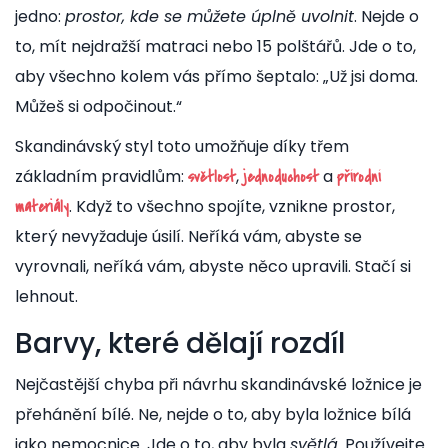
jedno:
prostor, kde se můžete úplně uvolnit
. Nejde o
to, mít nejdražší matraci nebo 15 polštářů. Jde o to,
aby všechno kolem vás přímo šeptalo: „Už jsi doma.
Můžeš si odpočinout.“
Skandinávský styl toto umožňuje díky třem
základním pravidlům:
,
a
světlost
jednoduchost
přírodní
. Když to všechno spojíte, vznikne prostor,
materiály
který nevyžaduje úsilí. Neříká vám, abyste se
vyrovnali, neříká vám, abyste něco upravili. Stačí si
lehnout.
Barvy, které dělají rozdíl
Nejčastější chyba při návrhu skandinávské ložnice je
přehánění bílé. Ne, nejde o to, aby byla ložnice bílá
jako nemocnice. Jde o to, aby byla
světlá
. Používejte