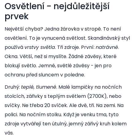
Osvětlení - nejdůležitější
prvek
Největší chyba? Jedna žárovka v stropě. To není
osvětlení. To je vynucená světlost. Skandinávský styl
používá
vrstvy světla
. Tři zdroje. První:
natrávné
.
Okna. Větší, než si myslíte. Žádné závěsy, které
blokují světlo. Jemné, světlé závěsy - jen pro
ochranu před sluncem v poledne.
Druhý:
teplé, tlumené
. Malé lampičky na nočních
stolcích, zářivky s teplým světlem (2700K), nebo
svíčky. Ne třeba 20 svíček. Ale dvě, tři. Na zemi. Na
polici. Na nočním stolku. Když je venku tma, tyto
zdroje vytvářejí ten útulný, jemný zářivý kruh kolem
vás.