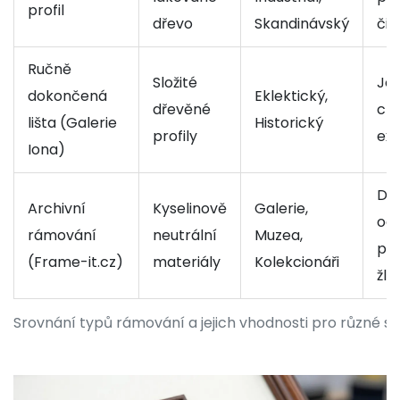
profil
dřevo
Skandinávský
čist
Ručně
Složité
Je
dokončená
Eklektický,
dřevěné
cha
lišta (Galerie
Historický
profily
exk
Iona)
Dl
Archivní
Kyselinově
Galerie,
oc
rámování
neutrální
Muzea,
pro
(Frame-it.cz)
materiály
Kolekcionáři
žlo
Srovnání typů rámování a jejich vhodnosti pro různé st