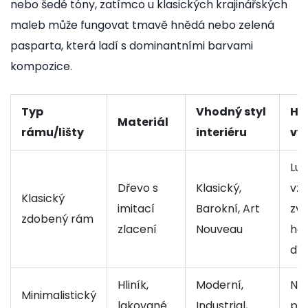
nebo šedé tóny, zatímco u klasických krajinářských
maleb může fungovat tmavě hnědá nebo zelená
pasparta, která ladí s dominantními barvami
kompozice.
Typ
Vhodný styl
Hl
Materiál
rámu/lišty
interiéru
vý
Lux
Dřevo s
Klasický,
vzh
Klasický
imitací
Barokní, Art
zvý
zdobený rám
zlacení
Nouveau
ho
díl
Hliník,
Moderní,
Nep
Minimalistický
lakované
Industrial,
pro