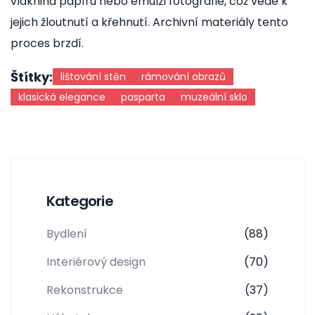
vláknina papíru nebo emulzi fotografie, což vede k
jejich žloutnutí a křehnutí. Archivní materiály tento
proces brzdí.
Štítky:
lištování stěn
rámování obrazů
klasická elegance
pasparta
muzeální sklo
Kategorie
Bydlení
(88)
Interiérový design
(70)
Rekonstrukce
(37)