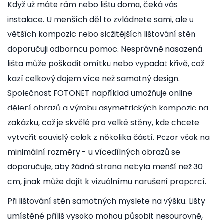
Když už máte rám nebo lištu doma, čeká vás
instalace. U menších děl to zvládnete sami, ale u
větších kompozic nebo složitějších lištování stěn
doporučuji odbornou pomoc. Nesprávně nasazená
lišta může poškodit omítku nebo vypadat křivě, což
kazí celkový dojem více než samotný design.
Společnost FOTONET například umožňuje online
dělení obrazů a výrobu asymetrických kompozic na
zakázku, což je skvělé pro velké stěny, kde chcete
vytvořit souvislý celek z několika částí. Pozor však na
minimální rozměry - u vícedílných obrazů se
doporučuje, aby žádná strana nebyla menší než 30
cm, jinak může dojít k vizuálnímu narušení proporcí.
Při lištování stěn samotných myslete na výšku. Lišty
umístěné příliš vysoko mohou působit nesourovně,