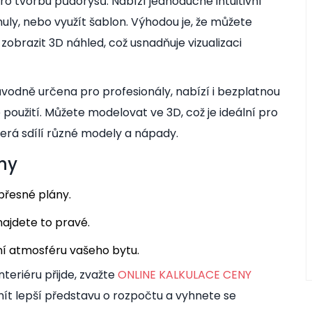
pro tvorbu půdorysů. Nabízí jednoduché intuitivní
 nuly, nebo využít šablon. Výhodou je, že můžete
zobrazit 3D náhled, což usnadňuje vizualizaci
původně určena pro profesionály, nabízí i bezplatnou
 použití. Můžete modelovat ve 3D, což je ideální pro
 která sdílí různé modely a nápady.
rhy
přesné plány.
najdete to pravé.
ní atmosféru vašeho bytu.
nteriéru přijde, zvažte
ONLINE KALKULACE CENY
t lepší představu o rozpočtu a vyhnete se