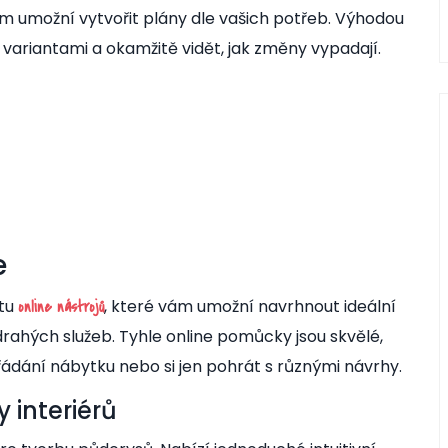
m umožní vytvořit plány dle vašich potřeb. Výhodou
i variantami a okamžitě vidět, jak změny vypadají.
e
stu
, které vám umožní navrhnout ideální
online nástrojů
drahých služeb. Tyhle online pomůcky jsou skvělé,
řádání nábytku nebo si jen pohrát s různými návrhy.
 interiérů