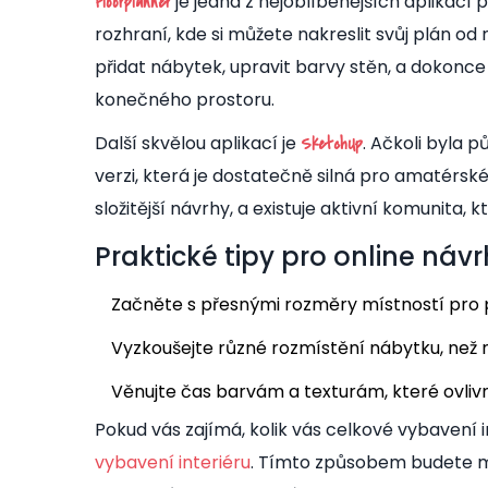
je jedna z nejoblíbenějších aplikací 
Floorplanner
rozhraní, kde si můžete nakreslit svůj plán od
přidat nábytek, upravit barvy stěn, a dokonce 
konečného prostoru.
Další skvělou aplikací je
. Ačkoli byla 
SketchUp
verzi, která je dostatečně silná pro amatérské
složitější návrhy, a existuje aktivní komunita,
Praktické tipy pro online náv
Začněte s přesnými rozměry místností pro 
Vyzkoušejte různé rozmístění nábytku, než 
Věnujte čas barvám a texturám, které ovliv
Pokud vás zajímá, kolik vás celkové vybavení i
vybavení interiéru
. Tímto způsobem budete mí