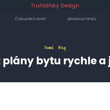
Truhlářský Design
Čalounění dveří
Likvidace hrnků
Domů
Blog
t plány bytu rychle a