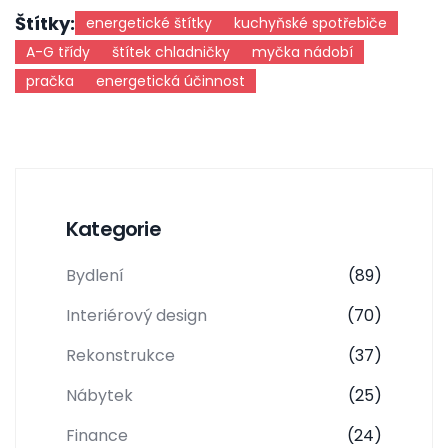
Štítky:
energetické štítky
kuchyňské spotřebiče
A-G třídy
štítek chladničky
myčka nádobí
pračka
energetická účinnost
Kategorie
Bydlení
(89)
Interiérový design
(70)
Rekonstrukce
(37)
Nábytek
(25)
Finance
(24)