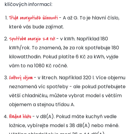
klíčových informací:
- A až G. To je hlavní číslo,
Třída energetické účinnosti
které vás bude zajímat.
- v kWh. Například 180
Spotřeba energie za rok
kWh/rok. To znamená, že za rok spotřebuje 180
kilowatthodin. Pokud platíte 6 Kč za kWh, vyjde
vám to na 1080 Kč ročně.
- v litrech. Například 320 l. Více objemu
Celkový objem
neznamená víc spotřeby - ale pokud potřebujete
větší chladničku, můžete vybrat model s větším
objemem a stejnou třídou A.
- v dB(A). Pokud máte kuchyň vedle
Hladina hluku
ložnice, vybírejte model s 38 dB(A) nebo méně.