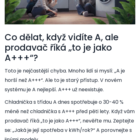
Co dělat, když vidíte A, ale
prodavač říká „to je jako
A+++“?
Toto je nejčastější chyba. Mnoho lidí si myslí: „A je
horší než A+++“. Ale to je starý přístup. V novém
systému je A nejlepší. A+++ už neexistuje.
Chladnička s třídou A dnes spotřebuje o 30-40 %
méně než chladnička s A+++ před pěti lety. Když vám
prodavač říká „to je jako A+++“, nevěřte mu. Zeptejte
se: „Jaká je její spotřeba v kWh/rok?“ A porovnejte s
jinými modely.