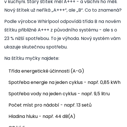
v kuchyni. Starý štítek měl A+++ - a všichni ho měli.
Nový štítek už neříká „A+++“, ale „B“. Co to znamená?
Podle výrobce Whirlpool odpovídá třída B na novém
štítku přibližně A+++ z původního systému - ale s o
23 % nižší spotřebou. To je výhoda. Nový systém vám
ukazuje skutečnou spotřebu.
Na štítku myčky najdete:
Třída energetické účinnosti (A-G)
Spotřeba energie na jeden cyklus - např. 0,85 kWh
Spotřeba vody na jeden cyklus - např. 9,5 litru
Počet míst pro nádobí - např. 13 setů
Hladina hluku - např. 44 dB(A)