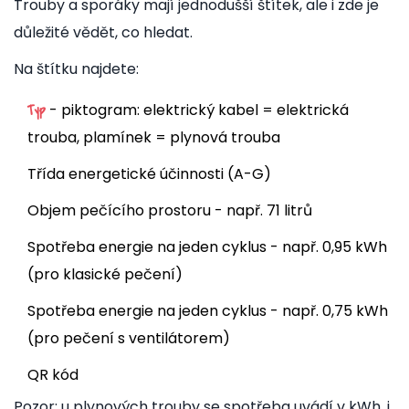
Trouby a sporáky mají jednodušší štítek, ale i zde je
důležité vědět, co hledat.
Na štítku najdete:
- piktogram: elektrický kabel = elektrická
Typ
trouba, plamínek = plynová trouba
Třída energetické účinnosti (A-G)
Objem pečícího prostoru - např. 71 litrů
Spotřeba energie na jeden cyklus - např. 0,95 kWh
(pro klasické pečení)
Spotřeba energie na jeden cyklus - např. 0,75 kWh
(pro pečení s ventilátorem)
QR kód
Pozor: u plynových trouby se spotřeba uvádí v kWh, i