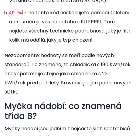
Většina chladniček je mezi 36 a 44 dB(A).
- na tento kód naskenujete pomocí telefonu
QR kód
a přesměruje vás na databázi EU EPREL. Tam
najdete všechny technické podrobnosti: jaký je filtr,
kolik má oddílů, jaký je typ chlazení.
Nezapomeňte: hodnoty se měří podle nových
standardů. To znamená, že chladnička s 180 kWh/rok
dnes spotřebuje stejně jako chladnička s 220
kWh/rok před pěti lety. Srovnávejte jen podle nových
štítků.
Myčka nádobí: co znamená
třída B?
Myčky nádobí jsou jedním z nejčastějších spotřebičů