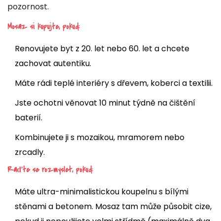
pozornost.
Mosaz si kupujte, pokud:
Renovujete byt z 20. let nebo 60. let a chcete
zachovat autentiku.
Máte rádi teplé interiéry s dřevem, koberci a textilii.
Jste ochotni věnovat 10 minut týdně na čištění
baterií.
Kombinujete ji s mozaikou, mramorem nebo
zrcadly.
Raďte se rozmyslet, pokud:
Máte ultra-minimalistickou koupelnu s bílými
stěnami a betonem. Mosaz tam může působit cize,