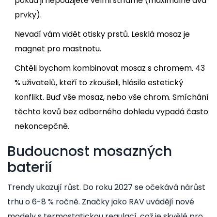
pokud ji nepoužijete velmi střídmě (maximálně dva
prvky).
Nevadí vám vidět otisky prstů. Lesklá mosaz je
magnet pro mastnotu.
Chtěli bychom kombinovat mosaz s chromem. 43
% uživatelů, kteří to zkoušeli, hlásilo estetický
konflikt. Buď vše mosaz, nebo vše chrom. Smíchání
těchto kovů bez odborného dohledu vypadá často
nekoncepčně.
Budoucnost mosazných
baterií
Trendy ukazují růst. Do roku 2027 se očekává nárůst
trhu o 6-8 % ročně. Značky jako RAV uvádějí nové
modely s termostatickou regulací, což je skvělé pro