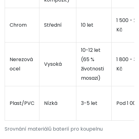
1 500 - 2
Chrom
Střední
10 let
Kč
10-12 let
Nerezová
(65 %
1 800 - 3
Vysoká
ocel
životnosti
Kč
mosazi)
Plast/PVC
Nízká
3-5 let
Pod 1 000
Srovnání materiálů baterií pro koupelnu