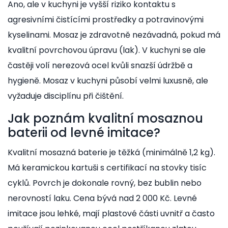
Ano, ale v kuchyni je vyšší riziko kontaktu s
agresivními čistícími prostředky a potravinovými
kyselinami. Mosaz je zdravotně nezávadná, pokud má
kvalitní povrchovou úpravu (lak). V kuchyni se ale
častěji volí nerezová ocel kvůli snazší údržbě a
hygieně. Mosaz v kuchyni působí velmi luxusně, ale
vyžaduje disciplínu při čištění.
Jak poznám kvalitní mosaznou
baterii od levné imitace?
Kvalitní mosazná baterie je těžká (minimálně 1,2 kg).
Má keramickou kartuši s certifikací na stovky tisíc
cyklů. Povrch je dokonale rovný, bez bublin nebo
nerovností laku. Cena bývá nad 2 000 Kč. Levné
imitace jsou lehké, mají plastové části uvnitř a často