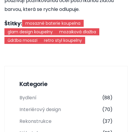
používají pozinkovanou ocel postříkanou zlatou
barvou, která se rychle odlupuje.
Štítky:
mosazné baterie koupelna
glam design koupelny
mozaiková dlažba
údržba mosazi
retro styl koupelny
Kategorie
Bydlení
(88)
Interiérový design
(70)
Rekonstrukce
(37)