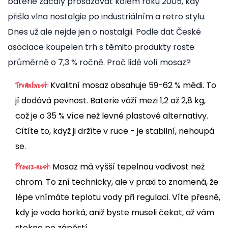
baterie začaly prosazovat kolem roku 2005, kdy
přišla vlna nostalgie po industriálním a retro stylu.
Dnes už ale nejde jen o nostalgii. Podle dat České
asociace koupelen trh s těmito produkty roste
průměrně o 7,3 % ročně. Proč lidé volí mosaz?
Kvalitní mosaz obsahuje 59-62 % mědi. To
Trvanlivost:
jí dodává pevnost. Baterie váží mezi 1,2 až 2,8 kg,
což je o 35 % více než levné plastové alternativy.
Cítíte to, když ji držíte v ruce - je stabilní, nehoupá
se.
Mosaz má vyšší tepelnou vodivost než
Preciznost:
chrom. To zní technicky, ale v praxi to znamená, že
lépe vnímáte teplotu vody při regulaci. Víte přesně,
kdy je voda horká, aniž byste museli čekat, až vám
stekne po zápěstí.