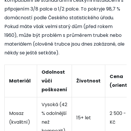
kompatibilní se standardními českými instalacemi s
připojením 3/8 palce a 1/2 palce. To pokryje 98,7 %
domácností podle Českého statistického úřadu.
Pokud máte však velmi starý dům (před rokem
1960), může být problém s průměrem trubek nebo
materiálem (olověné trubce jsou dnes zakázané, ale
někdy se ještě setkáte).
Odolnost
Cena
Materiál
vůči
Životnost
(orienta
poškození
Vysoká (42
Mosaz
% odolnější
2 500 - 4
15+ let
(kvalitní)
než
Kč
kompozit)