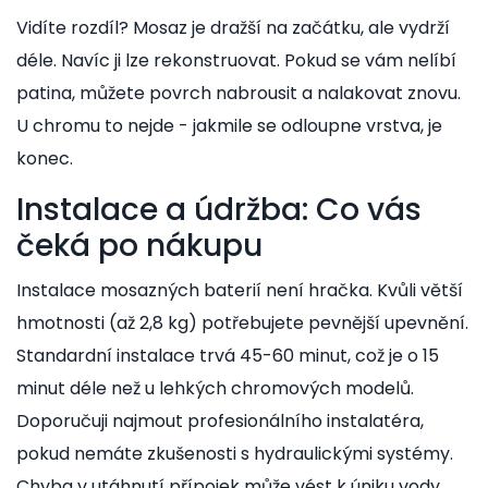
Vidíte rozdíl? Mosaz je dražší na začátku, ale vydrží
déle. Navíc ji lze rekonstruovat. Pokud se vám nelíbí
patina, můžete povrch nabrousit a nalakovat znovu.
U chromu to nejde - jakmile se odloupne vrstva, je
konec.
Instalace a údržba: Co vás
čeká po nákupu
Instalace mosazných baterií není hračka. Kvůli větší
hmotnosti (až 2,8 kg) potřebujete pevnější upevnění.
Standardní instalace trvá 45-60 minut, což je o 15
minut déle než u lehkých chromových modelů.
Doporučuji najmout profesionálního instalatéra,
pokud nemáte zkušenosti s hydraulickými systémy.
Chyba v utáhnutí přípojek může vést k úniku vody,