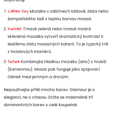
Mozaika v odstínech béžové, zlata nebo
Zlatavé tóny:
šampaňského ladí s teplou barvou mosazi.
Tmavě zelená nebo tmavě modrá
Kontrast:
skleněná mozaika vytvoří dramatický kontrast k
lesklému zlatu mosazných baterií. To je typický trik
z hotelových interiérů.
Kombinujte hladkou mozaiku (sklo) s hrubší
Textura:
(kamennou). Mosaz pak funguje jako spojovací
článek mezi jemným a drsným.
Nepoužívejte příliš mnoho barev. Glamour je o
eleganci, ne o chaosu. Držte se maximálně tří
dominantních barev v celé koupelně.