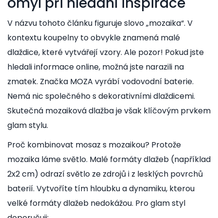
omyl při hledání inspirace
V názvu tohoto článku figuruje slovo „mozaika“. V
kontextu koupelny to obvykle znamená malé
dlaždice, které vytvářejí vzory. Ale pozor! Pokud jste
hledali informace online, možná jste narazili na
zmatek. Značka
MOZA
vyrábí vodovodní baterie.
Nemá nic společného s dekorativními dlaždicemi.
Skutečná mozaiková dlažba je však klíčovým prvkem
glam stylu.
Proč kombinovat mosaz s mozaikou? Protože
mozaika láme světlo. Malé formáty dlažeb (například
2x2 cm) odrazí světlo ze zdrojů i z lesklých povrchů
baterií. Vytvoříte tím hloubku a dynamiku, kterou
velké formáty dlažeb nedokážou. Pro glam styl
doporučuji: