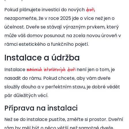
Pokud plánujete investici do nových
,
dveří
nezapomeňte, že v roce 2025 jde o více než jen o
účelnost. Dveře se stávají výrazným prvkem, který
může váš domov posunout na zcela novou úroveň v
rámci estetického a funkčního pojetí.
Instalace a údržba
Instalace
není jen o tom, je
masivních interiérových dveří
nasadit do rámu. Pokud chcete, aby vám dveře
sloužily dlouho a v perfektním stavu, je dobré vědět
pár důležitých věcí.
Příprava na instalaci
Než se do instalace pustíte, změřte si prostor. Dveřní
rám by měl být o něco větší než samotné dveře,