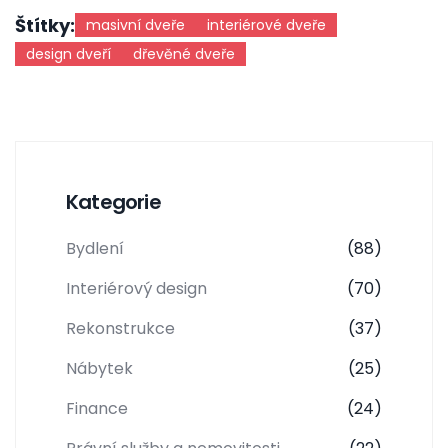
Štítky:
masivní dveře
interiérové dveře
design dveří
dřevěné dveře
Kategorie
Bydlení
(88)
Interiérový design
(70)
Rekonstrukce
(37)
Nábytek
(25)
Finance
(24)