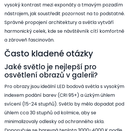
vysoký kontrast mezi exponáty a tmavým pozadím
nástrojem, jak soustředit pozornost na to podstatné.
Správné propojení architektury a světla vytváří
harmonický celek, kde se návštěvník cítí komfortně
a zároveň fascinován.
Často kladené otázky
Jaké světlo je nejlepší pro
osvětlení obrazů v galerii?
Pro obrazy jsou ideální LED bodová světla s vysokým
indexem podání barev (CRI 95+) a úzkým úhlem
svícení (15-24 stupňů). Světlo by mělo dopadat pod
úhlem cca 30 stupňů od kolmice, aby se
minimalizovaly odlesky od ochranného skla.
Doporučuje se barevná teplota 3000-4000 K podle