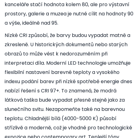
kanceláře stačí hodnota kolem 80, ale pro výstavní
prostory, galerie a muzea je nutné cílit na hodnoty 90
a výše, ideálně nad 95.
Nízké CRI způsobí, že barvy budou vypadat matně a
zkresleně. U historických dokumentů nebo starých
obrazů to může vést k nedorozuměním při
interpretaci díla. Moderní
LED technologie
umožňuje
flexibilní nastavení barevné teploty a vysokého
indexu podání barev při nízké spotřebě energie
dnes
nabízí řešení s CRI 97+. To znamená, že modrá
látková taška bude vypadat přesně stejně jako za
slunečního svitu. Nezapomeňte také na barevnou
teplotu. Chladnější bílá (4000-5000 K) působí
střízlivě a moderně, což je vhodné pro technologické
expozice nebo contemporary art. Teplejší tóny