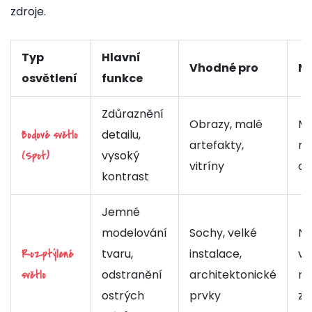
zdroje.
Typ
Hlavní
Vhodné pro
N
osvětlení
funkce
Zdůraznění
Obrazy, malé
Mů
detailu,
Bodové světlo
artefakty,
ru
vysoký
(Spot)
vitríny
om
kontrast
Jemné
modelování
Sochy, velké
Ni
tvaru,
instalace,
vy
Rozptýlené
odstranění
architektonické
ro
světlo
ostrých
prvky
zd