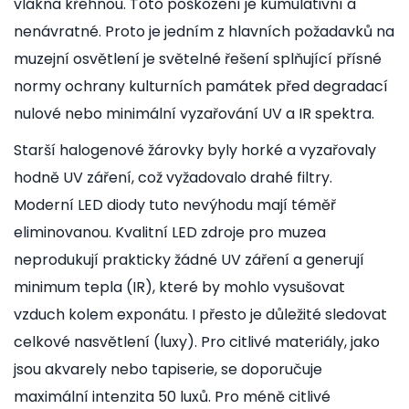
vlákna křehnou. Toto poškození je kumulativní a
nenávratné. Proto je jedním z hlavních požadavků na
muzejní osvětlení
je
světelné řešení splňující přísné
normy ochrany kulturních památek před degradací
nulové nebo minimální vyzařování UV a IR spektra.
Starší halogenové žárovky byly horké a vyzařovaly
hodně UV záření, což vyžadovalo drahé filtry.
Moderní LED diody tuto nevýhodu mají téměř
eliminovanou. Kvalitní LED zdroje pro muzea
neprodukují prakticky žádné UV záření a generují
minimum tepla (IR), které by mohlo vysušovat
vzduch kolem exponátu. I přesto je důležité sledovat
celkové nasvětlení (luxy). Pro citlivé materiály, jako
jsou akvarely nebo tapiserie, se doporučuje
maximální intenzita 50 luxů. Pro méně citlivé