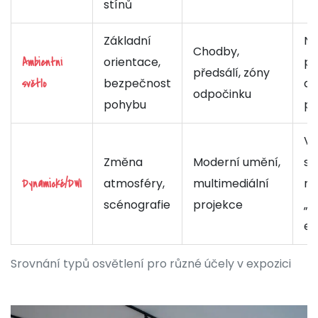
stínů
Základní
Ne
Chodby,
orientace,
př
Ambientní
předsálí, zóny
bezpečnost
dě
světlo
odpočinku
pohybu
po
Vy
Změna
Moderní umění,
slo
atmosféry,
multimediální
riz
Dynamické/DWI
scénografie
projekce
„d
ef
Srovnání typů osvětlení pro různé účely v expozici