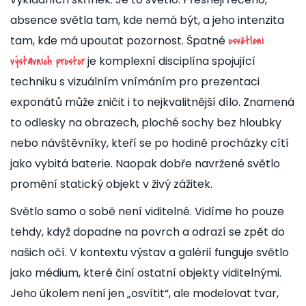
absence světla tam, kde nemá být, a jeho intenzita
tam, kde má upoutat pozornost. Špatné
osvětlení
je
komplexní disciplína spojující
výstavních prostor
techniku s vizuálním vnímáním pro prezentaci
exponátů
může zničit i to nejkvalitnější dílo. Znamená
to odlesky na obrazech, ploché sochy bez hloubky
nebo návštěvníky, kteří se po hodině procházky cítí
jako vybitá baterie. Naopak dobře navržené světlo
promění statický objekt v živý zážitek.
Světlo samo o sobě není viditelné. Vidíme ho pouze
tehdy, když dopadne na povrch a odrazí se zpět do
našich očí. V kontextu výstav a galérií funguje světlo
jako médium, které činí ostatní objekty viditelnými.
Jeho úkolem není jen „osvítit“, ale modelovat tvar,