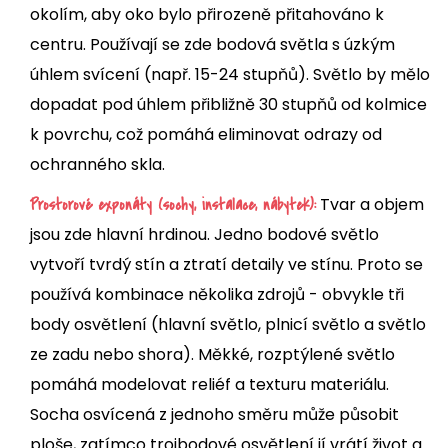
okolím, aby oko bylo přirozeně přitahováno k
centru. Používají se zde bodová světla s úzkým
úhlem svícení (např. 15-24 stupňů). Světlo by mělo
dopadat pod úhlem přibližně 30 stupňů od kolmice
k povrchu, což pomáhá eliminovat odrazy od
ochranného skla.
Tvar a objem
Prostorové exponáty (sochy, instalace, nábytek):
jsou zde hlavní hrdinou. Jedno bodové světlo
vytvoří tvrdý stín a ztratí detaily ve stínu. Proto se
používá kombinace několika zdrojů - obvykle tři
body osvětlení (hlavní světlo, plnicí světlo a světlo
ze zadu nebo shora). Měkké, rozptýlené světlo
pomáhá modelovat reliéf a texturu materiálu.
Socha osvícená z jednoho směru může působit
ploše, zatímco trojbodové osvětlení jí vrátí život a