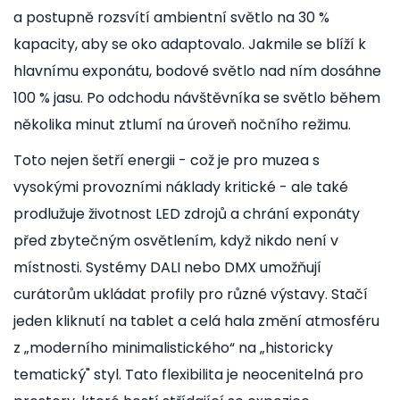
a postupně rozsvítí ambientní světlo na 30 %
kapacity, aby se oko adaptovalo. Jakmile se blíží k
hlavnímu exponátu, bodové světlo nad ním dosáhne
100 % jasu. Po odchodu návštěvníka se světlo během
několika minut ztlumí na úroveň nočního režimu.
Toto nejen šetří energii - což je pro muzea s
vysokými provozními náklady kritické - ale také
prodlužuje životnost LED zdrojů a chrání exponáty
před zbytečným osvětlením, když nikdo není v
místnosti. Systémy DALI nebo DMX umožňují
curátorům ukládat profily pro různé výstavy. Stačí
jeden kliknutí na tablet a celá hala změní atmosféru
z „moderního minimalistického“ na „historicky
tematický" styl. Tato flexibilita je neocenitelná pro