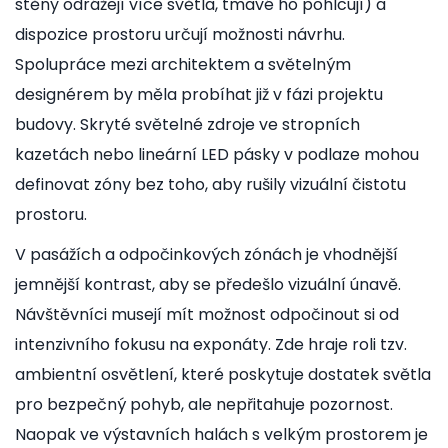
stěny odrážejí více světla, tmavé ho pohlcují) a
dispozice prostoru určují možnosti návrhu.
Spolupráce mezi architektem a světelným
designérem by měla probíhat již v fázi projektu
budovy. Skryté světelné zdroje ve stropních
kazetách nebo lineární LED pásky v podlaze mohou
definovat zóny bez toho, aby rušily vizuální čistotu
prostoru.
V pasážích a odpočinkových zónách je vhodnější
jemnější kontrast, aby se předešlo vizuální únavě.
Návštěvníci musejí mít možnost odpočinout si od
intenzivního fokusu na exponáty. Zde hraje roli tzv.
ambientní osvětlení, které poskytuje dostatek světla
pro bezpečný pohyb, ale nepřitahuje pozornost.
Naopak ve výstavních halách s velkým prostorem je