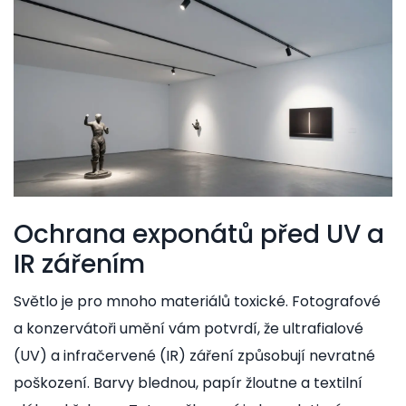
Ochrana exponátů před UV a
IR zářením
Světlo je pro mnoho materiálů toxické. Fotografové
a konzervátoři umění vám potvrdí, že ultrafialové
(UV) a infračervené (IR) záření způsobují nevratné
poškození. Barvy blednou, papír žloutne a textilní