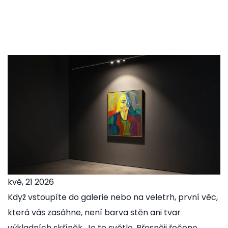
kvě, 21 2026
Když vstoupíte do galerie nebo na veletrh, první věc,
která vás zasáhne, není barva stěn ani tvar
výkladních skříněk. Je to světlo. Přesněji řečeno,