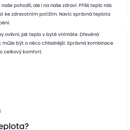
aše pohodlí, ale i na naše zdraví. Příliš teplo nás
st ke zdravotním potížím. Navíc správná teplota
pění.
y ovlivní, jak teplo v bytě vnímáte. Dřevěná
át může být o něco chladnější. Správná kombinace
ro celkový komfort.
í
teplota?