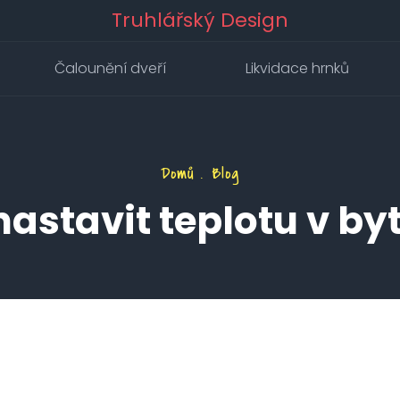
Truhlářský Design
Čalounění dveří
Likvidace hrnků
Domů
Blog
astavit teplotu v bytě