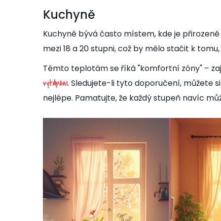
Kuchyně
Kuchyně bývá často místem, kde je přirozeně 
mezi 18 a 20 stupni, což by mělo stačit k tom
Těmto teplotám se říká "komfortní zóny" – zaji
. Sledujete-li tyto doporučení, můžete si
vytápění
nejlépe. Pamatujte, že každý stupeň navíc mů