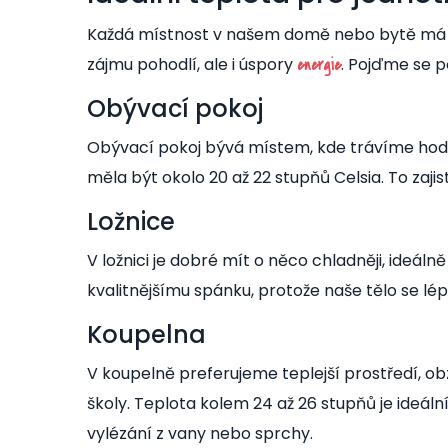
Každá místnost v našem domě nebo bytě má sv
zájmu pohodlí, ale i úspory
. Pojďme se po
energie
Obývací pokoj
Obývací pokoj bývá místem, kde trávíme hodně
měla být okolo 20 až 22 stupňů Celsia. To zajis
Ložnice
V ložnici je dobré mít o něco chladněji, ideál
kvalitnějšímu spánku, protože naše tělo se lé
Koupelna
V koupelně preferujeme teplejší prostředí, o
školy. Teplota kolem 24 až 26 stupňů je ideál
vylézání z vany nebo sprchy.